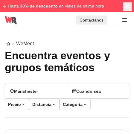
✈️ Hasta
30% de descuento
en viajes de última hora
Contáctanos
WeMeet
Encuentra eventos y
grupos temáticos
Mánchester
Cuando sea
Precio
Distancia
Categoría