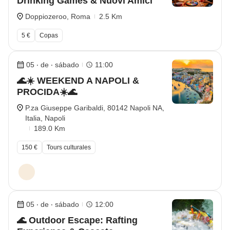
Drinking Games & Nuovi Amici
Doppiozeroo, Roma
2.5 Km
5 €
Copas
05 ‧ de ‧ sábado
11:00
🌊☀️ WEEKEND A NAPOLI &
PROCIDA☀️🌊
P.za Giuseppe Garibaldi, 80142 Napoli NA,
Italia, Napoli
189.0 Km
150 €
Tours culturales
05 ‧ de ‧ sábado
12:00
🌊 Outdoor Escape: Rafting