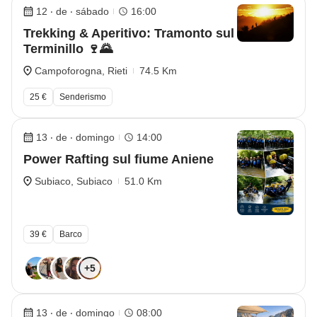
12 ‧ de ‧ sábado
16:00
Trekking & Aperitivo: Tramonto sul
Terminillo 🍷🌄
Campoforogna, Rieti
74.5 Km
25 €
Senderismo
13 ‧ de ‧ domingo
14:00
Power Rafting sul fiume Aniene
Subiaco, Subiaco
51.0 Km
39 €
Barco
+5
13 ‧ de ‧ domingo
08:00