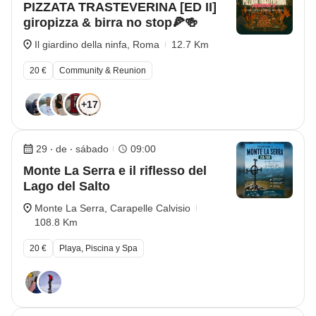
PIZZATA TRASTEVERINA [ED II]
giropizza & birra no stop🍕🍻
Il giardino della ninfa, Roma
12.7 Km
20 €
Community & Reunion
+17
29 ‧ de ‧ sábado
09:00
Monte La Serra e il riflesso del
Lago del Salto
Monte La Serra, Carapelle Calvisio
108.8 Km
20 €
Playa, Piscina y Spa