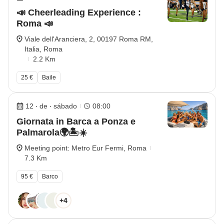
📣 Cheerleading Experience :
Roma 📣
Viale dell'Aranciera, 2, 00197 Roma RM,
Italia, Roma
2.2 Km
25 €
Baile
12 ‧ de ‧ sábado
08:00
Giornata in Barca a Ponza e
Palmarola🌍🏝️☀️
Meeting point: Metro Eur Fermi, Roma
7.3 Km
95 €
Barco
+4