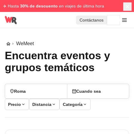
✈️ Hasta
30% de descuento
en viajes de última hora
Contáctanos
WeMeet
Encuentra eventos y
grupos temáticos
Roma
Cuando sea
Precio
Distancia
Categoría