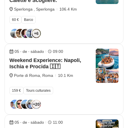
Calette e Scogliere.
Sperlonga , Sperlonga
106.4 Km
60 €
Barco
+6
05 ‧ de ‧ sábado
09:00
Weekend Experience: Napoli,
Ischia e Procida 🇮🇹
Porte di Roma, Roma
10.1 Km
159 €
Tours culturales
+20
05 ‧ de ‧ sábado
11:00