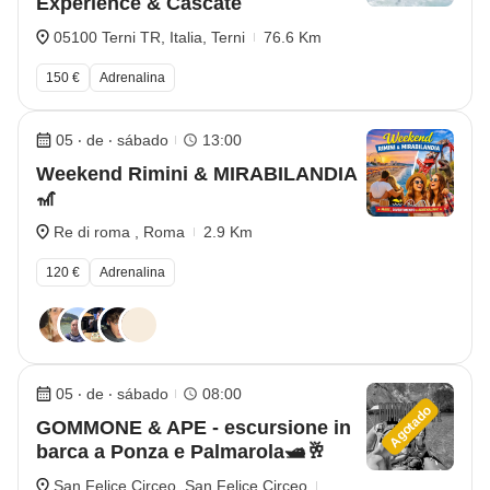
Experience & Cascate
05100 Terni TR, Italia, Terni
76.6 Km
150 €
Adrenalina
05 ‧ de ‧ sábado
13:00
Weekend Rimini & MIRABILANDIA
🎢
Re di roma , Roma
2.9 Km
120 €
Adrenalina
05 ‧ de ‧ sábado
08:00
Agotado
GOMMONE & APE - escursione in
barca a Ponza e Palmarola🛥️🥂
San Felice Circeo, San Felice Circeo