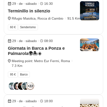
29 ‧ de ‧ sábado
16:30
Terminillo in silenzio
Rifugio Maiolica, Rocca di Cambio
91.5 Km
60 €
Senderismo
29 ‧ de ‧ sábado
08:00
Giornata in Barca a Ponza e
Palmarola🌍🏝️☀️
Meeting point: Metro Eur Fermi, Roma
7.3 Km
95 €
Barco
+22
29 ‧ de ‧ sábado
18:00