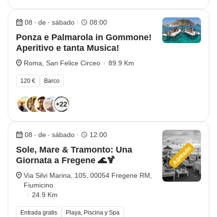
08 ‧ de ‧ sábado
08:00
Ponza e Palmarola in Gommone!
Aperitivo e tanta Musica!
Roma, San Felice Circeo
89.9 Km
120 €
Barco
+22
08 ‧ de ‧ sábado
12:00
Sole, Mare & Tramonto: Una
Agotado
Giornata a Fregene 🌊🍹
Via Silvi Marina, 105, 00054 Fregene RM,
Fiumicino
24.9 Km
Entrada gratis
Playa, Piscina y Spa