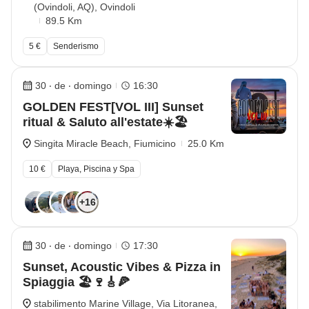
(Ovindoli, AQ), Ovindoli
89.5 Km
5 €
Senderismo
30 ‧ de ‧ domingo
16:30
GOLDEN FEST[VOL III] Sunset
ritual & Saluto all'estate☀️🏖️
Singita Miracle Beach, Fiumicino
25.0 Km
10 €
Playa, Piscina y Spa
+16
30 ‧ de ‧ domingo
17:30
Sunset, Acoustic Vibes & Pizza in
Spiaggia 🏖️🍷🎸🍕
stabilimento Marine Village, Via Litoranea,