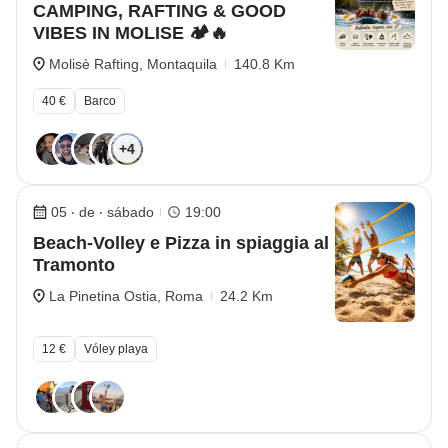
CAMPING, RAFTING & GOOD
VIBES IN MOLISE 🏕️🔥
Molisè Rafting, Montaquila
140.8 Km
40 €
Barco
+4
05 ‧ de ‧ sábado
19:00
Beach-Volley e Pizza in spiaggia al
Tramonto
La Pinetina Ostia, Roma
24.2 Km
12 €
Vóley playa