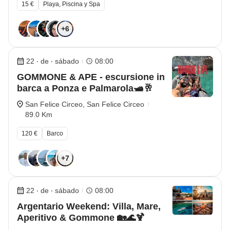
15 €
Playa, Piscina y Spa
+6
22 ‧ de ‧ sábado
08:00
GOMMONE & APE - escursione in
barca a Ponza e Palmarola🛥️🥂
San Felice Circeo, San Felice Circeo
89.0 Km
120 €
Barco
+7
22 ‧ de ‧ sábado
08:00
Argentario Weekend: Villa, Mare,
Aperitivo & Gommone 🏡🌊🍹