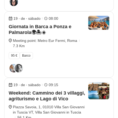
19 ‧ de ‧ sábado
08:00
Giornata in Barca a Ponza e
Palmarola🌍🏝️☀️
Meeting point: Metro Eur Fermi, Roma
7.3 Km
95 €
Barco
19 ‧ de ‧ sábado
09:15
Weekend: Cammino dei 3 villaggi,
agriturismo e Lago di Vico
Piazza Savoia, 1, 01010 Villa San Giovanni
in Tuscia VT, Villa San Giovanni in Tuscia
56.1 Km