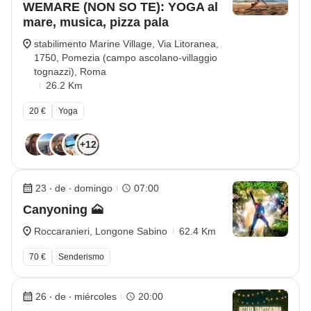
WEMARE (NON SO TE): YOGA al
mare, musica, pizza pala
stabilimento Marine Village, Via Litoranea,
1750, Pomezia (campo ascolano-villaggio
tognazzi), Roma
26.2 Km
20 €
Yoga
+12
23 ‧ de ‧ domingo
07:00
Canyoning 🗻
Roccaranieri, Longone Sabino
62.4 Km
70 €
Senderismo
26 ‧ de ‧ miércoles
20:00