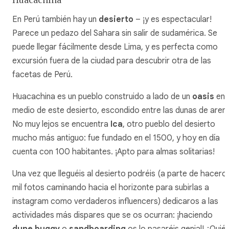
En Perú también hay un
desierto
– ¡y es espectacular!
Parece un pedazo del Sahara sin salir de sudamérica. Se
puede llegar fácilmente desde Lima, y es perfecta como
excursión fuera de la ciudad para descubrir otra de las
facetas de Perú.
Huacachina es un pueblo construido a lado de un
oasis
en
medio de este desierto, escondido entre las dunas de aren
No muy lejos se encuentra
Ica
, otro pueblo del desierto
mucho más antiguo: fue fundado en el 1500, y hoy en día
cuenta con 100 habitantes. ¡Apto para almas solitarias!
Una vez que lleguéis al desierto podréis (a parte de hacero
mil fotos caminando hacia el horizonte para subirlas a
instagram como verdaderos influencers) dedicaros a las
actividades más dispares que se os ocurran: ¡haciendo
dune buggy
o
sandboarding
os lo pasaréis genial! ¿Quié