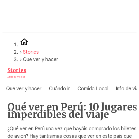
Saltar
al
contenido
›
Stories
›
Que ver y hacer
Stories
A blog by WeRoad
Que ver y hacer
Cuándo ir
Comida Local
Info de via
Qué ver en Perú: 10 lugares
imperdibles del viaje
¿Qué ver en Perú una vez que hayáis comprado los billetes
de avión? Hay tantísimas cosas que ver en este país que