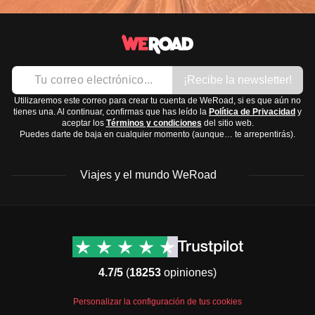
¡Recibe la newsletter!
Utilizaremos este correo para crear tu cuenta de WeRoad, si es que aún no
tienes una. Al continuar, confirmas que has leído la
Política de Privacidad
y
aceptar los
Términos y condiciones
del sitio web.
Puedes darte de baja en cualquier momento (aunque… te arrepentirás).
Viajes y el mundo WeRoad
Destinos
Info útil & Ayuda
América del Norte
Contacto
Latinoamérica
FAQs
4.7/5
(
18253
opiniones)
África
Términos y condiciones
Oriente Medio
Condiciones generales
Personalizar la configuración de tus cookies