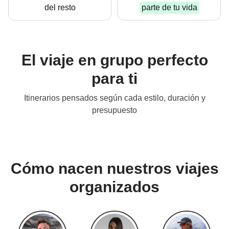
del resto
parte de tu vida
El viaje en grupo perfecto
para ti
Ideales para tu primer
Itinerarios pensados según cada estilo, duración y
WeRoad
V
presupuesto
Desde 299 €
Cómo nacen nuestros viajes
organizados