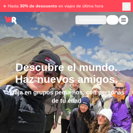
✈️ Hasta
30% de descuento
en viajes de última hora
Contáctanos
Descubre el mundo.
Haz nuevos amigos.
Viaja en grupos pequeños, con personas
de tu edad