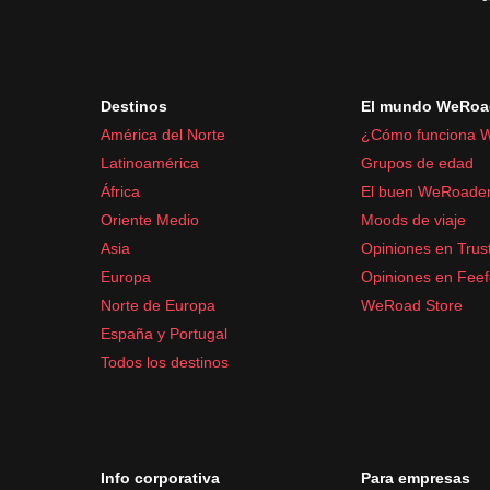
Cámara con baterías de repuesto
Power bank
Mapas y brújula
Destinos
El mundo WeRoa
Artículos de aseo y medicación:
América del Norte
¿Cómo funciona 
Protector solar
Latinoamérica
Grupos de edad
Bálsamo labial
África
El buen WeRoade
Kit de primeros auxilios
Oriente Medio
Moods de viaje
Medicamentos comunes para el viaje como pa
Asia
Opiniones en Trust
Europa
Opiniones en Fee
Norte de Europa
WeRoad Store
España y Portugal
Todos los destinos
Info corporativa
Para empresas