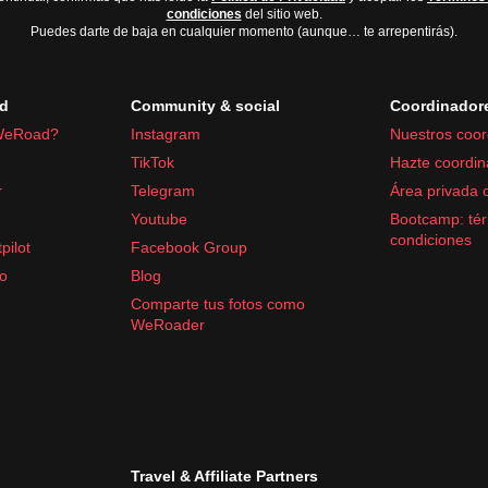
condiciones
del sitio web.
Puedes darte de baja en cualquier momento (aunque… te arrepentirás).
d
Community & social
Coordinador
WeRoad?
Instagram
Nuestros coor
TikTok
Hazte coordin
r
Telegram
Área privada 
Youtube
Bootcamp: tér
racetamol e ibuprofeno
condiciones
pilot
Facebook Group
fo
Blog
Comparte tus fotos como
WeRoader
Travel & Affiliate Partners