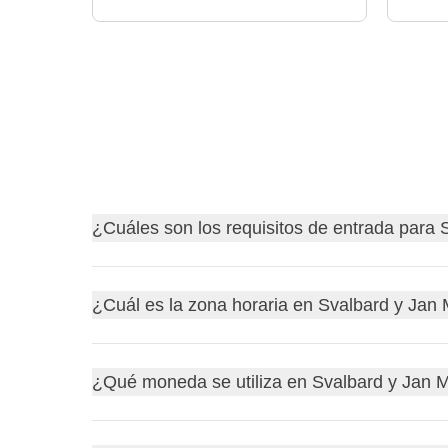
¿Cuáles son los requisitos de entrada para
Descubre
los requisitos de entrada para Svalb
¿Cuál es la zona horaria en Svalbard y Jan
Antes de partir, recuerda siempre consultar el sit
¡no querrás quedarte en casa por un problema bur
Svalbard y Jan Mayen están en la zona horaria d
¿Qué moneda se utiliza en Svalbard y Jan 
hasta el último domingo de octubre, se adopta la
h
Svalbard y Jan Mayen será la misma hora durante e