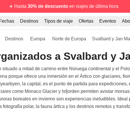
✈️ Hasta
30% de descuento
en viajes de última hora
Fechas
Destinos
Tipos de viaje
Ofertas
Eventos
Abo
Destinos
Europa
Norte de Europa
Svalbard y Jan M
rganizados a Svalbard y 
o situado a mitad de camino entre Noruega continental y el Polo
ena porque ofrece una inmersión en el Ártico con glaciares, fi
arbyen, la capital, es el punto de partida para expediciones,
ciares como Monaco Glacier y Isfjorden permiten avistar morsas,
oras boreales en invierno son experiencias ineludibles. Ideal 
a fotografía polar, la fauna ártica y los destinos remotos y trans