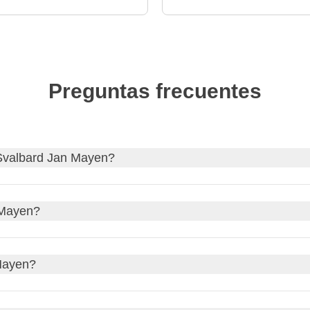
Preguntas frecuentes
 Svalbard Jan Mayen?
ard Jan Mayen
y, si es necesario, solicita tu visa a través de nu
 Mayen?
io web oficial de tu país de origen para actualizaciones sobre l
ocrático! Aquí te dejamos el
enlace oficial español, MAEC
.
e
Europa Central (CET)
, que es
UTC+1
. Durante el horario de
Mayen?
ora de verano de Europa Central (CEST)
, que es
UTC+2
. Es
l horario estándar, y las 1 pm durante el horario de verano.