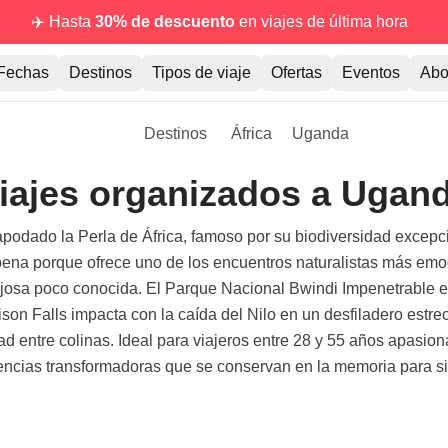
✈️ Hasta
30% de descuento
en viajes de última hora
Fechas
Destinos
Tipos de viaje
Ofertas
Eventos
Abo
Destinos
África
Uganda
iajes organizados a Ugan
apodado la Perla de África, famoso por su biodiversidad excepci
na porque ofrece uno de los encuentros naturalistas más emoci
lujosa poco conocida. El Parque Nacional Bwindi Impenetrable e
on Falls impacta con la caída del Nilo en un desfiladero estrecho
ad entre colinas. Ideal para viajeros entre 28 y 55 años apasio
encias transformadoras que se conservan en la memoria para s