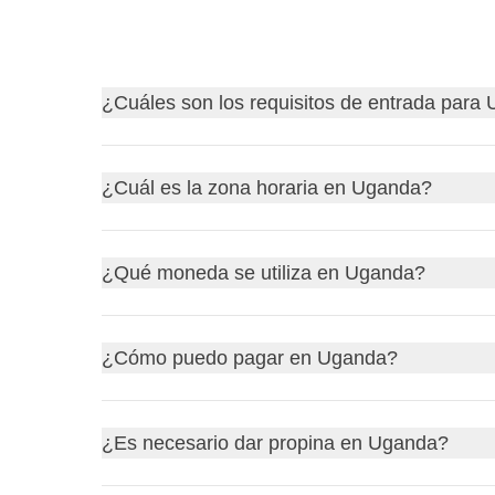
¿Cuáles son los requisitos de entrada para
Descubre
los requisitos de entrada para Ugand
¿Cuál es la zona horaria en Uganda?
Antes de partir, recuerda siempre consultar el siti
quedarte en casa por un problema burocrático! Aq
Uganda se encuentra en la zona horaria de
África
¿Qué moneda se utiliza en Uganda?
Además, Uganda no adopta el horario de verano, p
serán las 2 p.m.
La moneda oficial de Uganda es el
chelín ugand
¿Cómo puedo pagar en Uganda?
casas de cambio
en las principales ciudades del 
En Uganda, puedes pagar con
tarjeta de crédito
e
¿Es necesario dar propina en Uganda?
efectivo
. También puedes utilizar
aplicaciones d