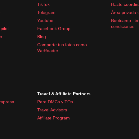
TikTok
Hazte coordin
as)
r
Telegram
Área privada 
Youtube
Bootcamp: tér
aventuras en Uganda.
condiciones
pilot
Facebook Group
fo
Blog
Comparte tus fotos como
WeRoader
Travel & Affiliate Partners
empresa
Para DMCs y TOs
Travel Advisors
Affiliate Program