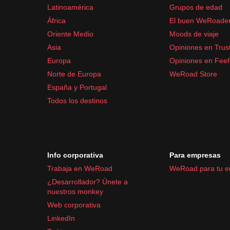
Latinoamérica
Grupos de edad
Botiquín básico (ibuprofeno, paracetamol, tirit
África
El buen WeRoade
Desinfectante de manos
Oriente Medio
Moods de viaje
Esta lista te ayudará a estar preparado para las 
Asia
Opiniones en Trust
Europa
Opiniones en Fee
Norte de Europa
WeRoad Store
España y Portugal
Todos los destinos
Info corporativa
Para empresas
Trabaja en WeRoad
WeRoad para tu 
¿Desarrollador? Únete a
nuestros monkey
Web corporativa
LinkedIn