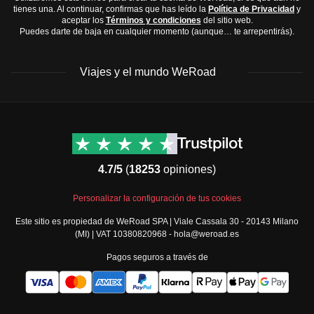
tienes una. Al continuar, confirmas que has leído la
Política de Privacidad
y
Crema hidratante
aceptar los
Términos y condiciones
del sitio web.
Puedes darte de baja en cualquier momento (aunque… te arrepentirás).
Medicamentos básicos: paracetamol, ibuprofeno,
antidiarreico
Viajes y el mundo WeRoad
Recuerda
que el clima puede ser impredecible, así que es
mejor estar preparado para la lluvia y el frío, incluso en
verano.
Destinos
Info útil & Ayuda
América del Norte
Contacto
Latinoamérica
FAQs
4.7/5
(
18253
opiniones)
África
Términos y condiciones
Oriente Medio
Condiciones generales
Personalizar la configuración de tus cookies
Asia
Política de cancelación
Este sitio es propiedad de WeRoad SPA | Viale Cassala 30 - 20143 Milano
Europa
Política de cookies
(MI) | VAT 10380820968 - hola@weroad.es
Norte de Europa
Política de privacidad
Pagos seguros a través de
España y Portugal
Security
Todos los destinos
Governance
Gestiona tus reservas