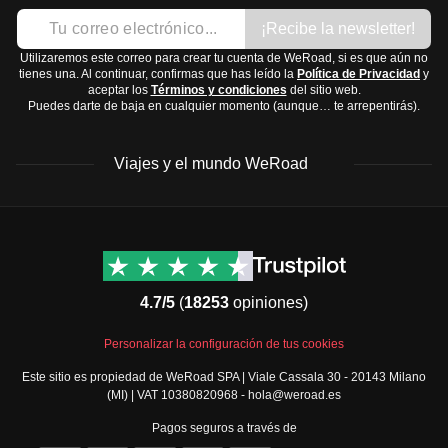
Medicación básica como paracetamol o ibuprofeno
¡Recibe la newsletter!
Utilizaremos este correo para crear tu cuenta de WeRoad, si es que aún no
tienes una. Al continuar, confirmas que has leído la
Política de Privacidad
y
aceptar los
Términos y condiciones
del sitio web.
Puedes darte de baja en cualquier momento (aunque… te arrepentirás).
Viajes y el mundo WeRoad
Destinos
Info útil & Ayuda
América del Norte
Contacto
Latinoamérica
FAQs
4.7/5
(
18253
opiniones)
África
Términos y condiciones
Oriente Medio
Condiciones generales
Personalizar la configuración de tus cookies
Asia
Política de cancelación
Este sitio es propiedad de WeRoad SPA | Viale Cassala 30 - 20143 Milano
Europa
Política de cookies
(MI) | VAT 10380820968 - hola@weroad.es
Norte de Europa
Política de privacidad
Pagos seguros a través de
España y Portugal
Security