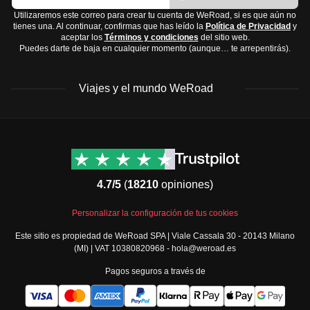
Medicación común como analgésicos y
Utilizaremos este correo para crear tu cuenta de WeRoad, si es que aún no
tienes una. Al continuar, confirmas que has leído la
Política de Privacidad
y
antihistamínicos
aceptar los
Términos y condiciones
del sitio web.
Puedes darte de baja en cualquier momento (aunque… te arrepentirás).
Bosnia y Herzegovina
tiene un clima variado, así que
asegúrate de estar preparado para diferentes condiciones
Viajes y el mundo WeRoad
climáticas.
Destinos
Info útil & Ayuda
América del Norte
Contacto
Latinoamérica
FAQs
4.7/5
(
18210
opiniones)
África
Términos y condiciones
Oriente Medio
Condiciones generales
Personalizar la configuración de tus cookies
Asia
Política de cancelación
Este sitio es propiedad de WeRoad SPA | Viale Cassala 30 - 20143 Milano
Europa
Política de cookies
(MI) | VAT 10380820968 - hola@weroad.es
Norte de Europa
Política de privacidad
Pagos seguros a través de
España y Portugal
Security
Todos los destinos
Governance