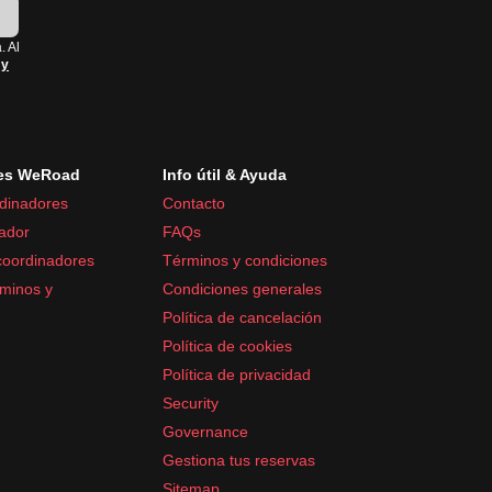
!
. Al
 y
es WeRoad
Info útil & Ayuda
dinadores
Contacto
ador
FAQs
coordinadores
Términos y condiciones
minos y
Condiciones generales
Política de cancelación
Política de cookies
Política de privacidad
Security
Governance
Gestiona tus reservas
Sitemap