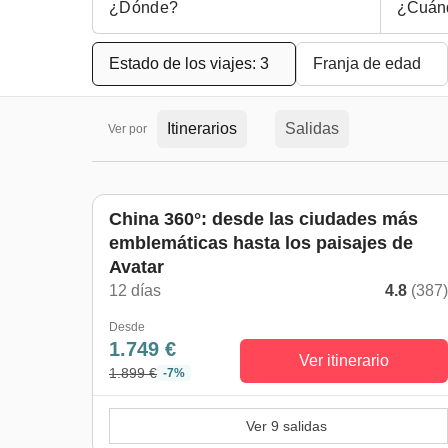
¿Cuán
Estado de los viajes: 3
Franja de edad
Itinerarios
Salidas
Ver por
China 360°: desde las ciudades más
emblemáticas hasta los paisajes de
Avatar
12 días
4.8
(387
Desde
1.749 €
Ver itinerario
1.899 €
-7%
Ver 9 salidas