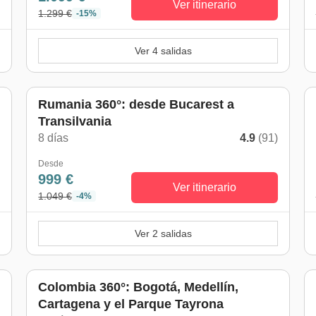
Ver itinerario
1.299 €
-15%
Ver 4 salidas
Rumania 360°: desde Bucarest a
Transilvania
)
8 días
4.9
(91)
Desde
999 €
Ver itinerario
1.049 €
-4%
Ver 2 salidas
Colombia 360°: Bogotá, Medellín,
Cartagena y el Parque Tayrona