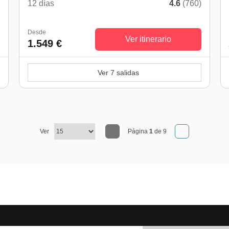
)
12 días
4.6
(760)
Desde
Ver itinerario
1.549 €
Ver 7 salidas
Ver
Página
1
de 9