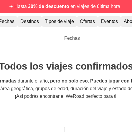
✈️ Hasta
30% de descuento
en viajes de última hora
Fechas
Destinos
Tipos de viaje
Ofertas
Eventos
Abo
Fechas
Todos los viajes confirmado
firmadas
durante el año,
pero no solo eso. Puedes jugar con lo
 área geográfica, grupos de edad, duración del viaje y estado de
¡Así podrás encontrar el WeRoad perfecto para ti!