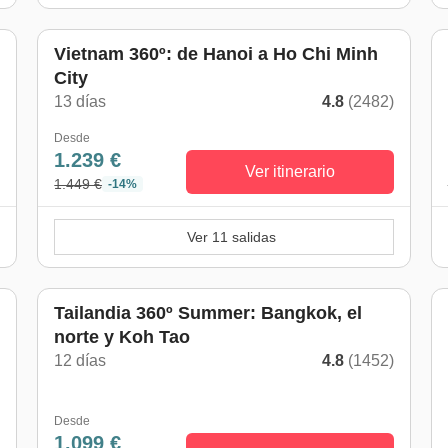
Vietnam 360º: de Hanoi a Ho Chi Minh
City
)
13 días
4.8
(2482)
Desde
1.239 €
Ver itinerario
1.449 €
-14%
Ver 11 salidas
De mayo a octubre
Tailandia 360º Summer: Bangkok, el
norte y Koh Tao
12 días
4.8
(1452)
)
Desde
1.099 €