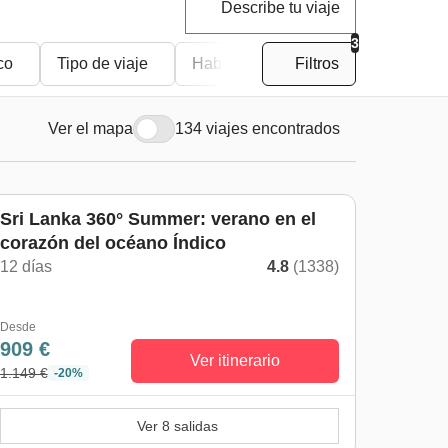
Describe tu viaje
3
co
Tipo de viaje
Habitación privada
Filtros
Ver el mapa
134 viajes encontrados
De mayo a octubre
Sri Lanka 360° Summer: verano en el
corazón del océano Índico
12 días
4.8
(1338)
Desde
909 €
Ver itinerario
1.149 €
-20%
Ver 8 salidas