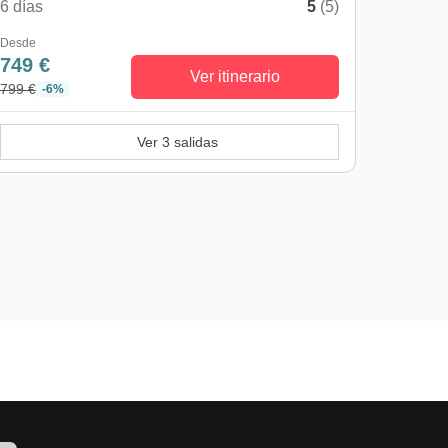
6 días
5
(5)
Desde
749 €
Ver itinerario
799 €
-6%
Ver 3 salidas