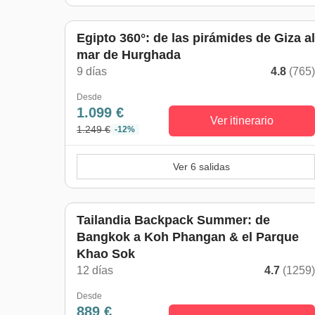
Egipto 360°: de las pirámides de Giza al
mar de Hurghada
9 días
4.8
(765
Desde
1.099 €
Ver itinerario
1.249 €
-12%
Ver 6 salidas
Tailandia Backpack Summer: de
Bangkok a Koh Phangan & el Parque
Khao Sok
12 días
4.7
(1259
Desde
889 €