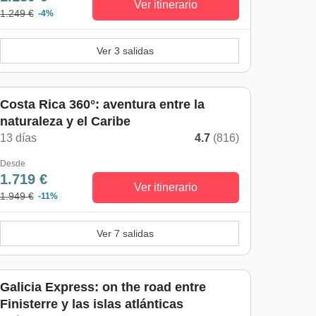
Ver itinerario
1.249 €
-4%
Ver 3 salidas
Costa Rica 360°: aventura entre la
naturaleza y el Caribe
13 días
4.7
(816)
Desde
1.719 €
Ver itinerario
1.949 €
-11%
Ver 7 salidas
Galicia Express: on the road entre
Finisterre y las islas atlánticas