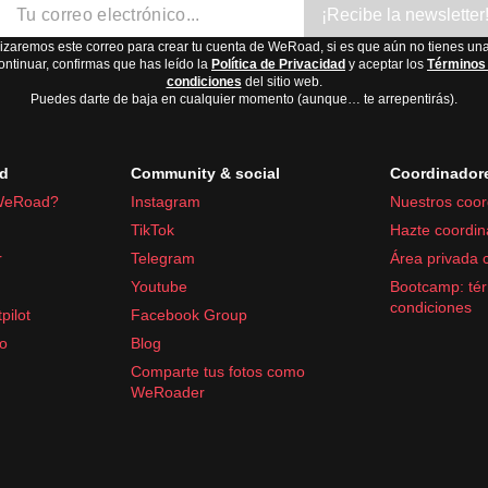
¡Recibe la newsletter
lizaremos este correo para crear tu cuenta de WeRoad, si es que aún no tienes una
ontinuar, confirmas que has leído la
Política de Privacidad
y aceptar los
Términos
condiciones
del sitio web.
Puedes darte de baja en cualquier momento (aunque… te arrepentirás).
d
Community & social
Coordinador
WeRoad?
Instagram
Nuestros coor
TikTok
Hazte coordin
r
Telegram
Área privada 
Youtube
Bootcamp: tér
condiciones
pilot
Facebook Group
fo
Blog
Comparte tus fotos como
WeRoader