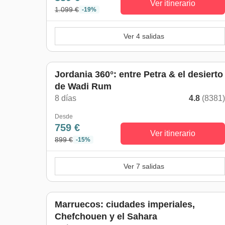
Ver itinerario
1.099 €
-19%
Ver 4 salidas
Jordania 360°: entre Petra & el desierto
de Wadi Rum
8 días
4.8
(8381
Desde
759 €
Ver itinerario
899 €
-15%
Ver 7 salidas
Marruecos: ciudades imperiales,
Chefchouen y el Sahara