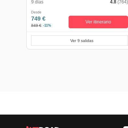
9 días
4.8
(764
Desde
749 €
Ver itinerario
849 €
-11%
Ver 9 salidas