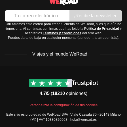
Desierto:
Extremadamente caluroso durante el día y
Sandalias cómodas
frío por la noche.
Zapatos cerrados para caminar
¡Recibe la newsletter!
La
mejor época
para visitar Omán es de octubre a abril,
Chanclas para la playa
Utilizaremos este correo para crear tu cuenta de WeRoad, si es que aún no
cuando las temperaturas son más agradables.
Accesorios y tecnología:
tienes una. Al continuar, confirmas que has leído la
Política de Privacidad
y
aceptar los
Términos y condiciones
del sitio web.
Gafas de sol
Puedes darte de baja en cualquier momento (aunque… te arrepentirás).
Sombrero o gorra
Cargador portátil
Viajes y el mundo WeRoad
Cámara fotográfica
Artículos de aseo y medicinas:
Destinos
Info útil & Ayuda
Protector solar
América del Norte
Contacto
Repelente de insectos
Latinoamérica
FAQs
Kit básico de primeros auxilios
4.7/5
(
18210
opiniones)
África
Términos y condiciones
Medicinas comunes como paracetamol o ibuprofeno
Oriente Medio
Condiciones generales
Personalizar la configuración de tus cookies
Recuerda que Omán es un país musulmán, así que vestir
Asia
Política de cancelación
de manera respetuosa es importante, especialmente en
Este sitio es propiedad de WeRoad SPA | Viale Cassala 30 - 20143 Milano
Europa
Política de cookies
(MI) | VAT 10380820968 - hola@weroad.es
zonas rurales y religiosas.
Norte de Europa
Política de privacidad