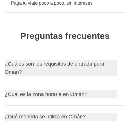
Paga tu viaje poco a poco, sin intereses
Preguntas frecuentes
¿Cuáles son los requisitos de entrada para
Oman?
Descubre
los requisitos de entrada para Oman
y, si es
¿Cuál es la zona horaria en Omán?
necesario, solicita tu visa a través de nuestro socio
Sherpa.
Omán se encuentra en la zona horaria
Gulf Standard
Antes de partir, recuerda siempre consultar el sitio web
¿Qué moneda se utiliza en Omán?
Time (GST)
, que está 3 horas por delante del horario
oficial de tu país de origen para actualizaciones sobre los