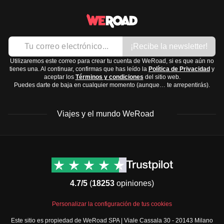
Si después de todo esto todavía no has encontrado el
recomendamos unirte a
nuestro grupo de Facebook
! -
viaje adecuado, o eres libra, piscis o géminis, o necesitas
como
offline
: organizamos un montón de eventos por toda
la asistencia de nuestro equipo, que puedes encontrar en
Italia (descubre los
próximos eventos
aquí
). Además, si
Whatsapp
al +34 671146084 o
leyendo esta página
.
¡Recibe la newsletter!
no te apetece lanzarte de inmediato a un viaje de 12 días
Utilizaremos este correo para crear tu cuenta de WeRoad, si es que aún no
al otro lado del mundo, puedes probar la
fórmula
tienes una. Al continuar, confirmas que has leído la
Política de Privacidad
y
Express
: itinerarios de 5 o 6 días máximo, perfectos para
aceptar los
Términos y condiciones
del sitio web.
Puedes darte de baja en cualquier momento (aunque… te arrepentirás).
tantear si WeRoad es tu rollo. Así, cuando te lances a una
gran aventura, tendrás el corazón más tranquilo, ¿verdad?
Viajes y el mundo WeRoad
Destinos
Info útil & Ayuda
América del Norte
Contacto
Latinoamérica
FAQs
4.7/5
(
18253
opiniones)
África
Términos y condiciones
Oriente Medio
Condiciones generales
Personalizar la configuración de tus cookies
Asia
Política de cancelación
Este sitio es propiedad de WeRoad SPA | Viale Cassala 30 - 20143 Milano