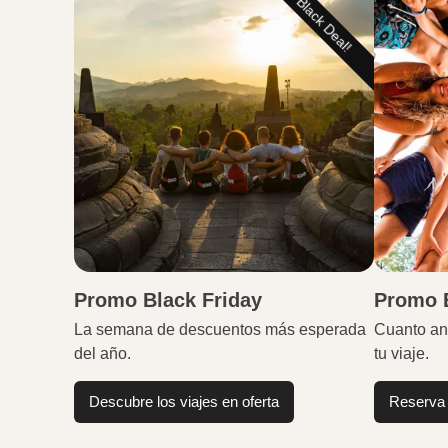
Promo Black Friday
Promo E
La semana de descuentos más esperada
Cuanto an
del año.
tu viaje.
Descubre los viajes en oferta
Reserva