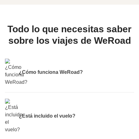
Todo lo que necesitas saber
sobre los viajes de WeRoad
¿Cómo funciona WeRoad?
Elige tu viaje
según las fechas de salida, los destinos y el
tipo de viaje y... ¡reserva! Una vez que recibas el correo
electrónico que te avisa que tu viaje está confirmado,
¿Está incluido el vuelo?
reserva los vuelos de ida y vuelta
a tu destino. ¡No, no
están incluidos en el paquete, nos gusta la flexibilidad! 15
días antes de la salida, el Coordinador
creará un grupo