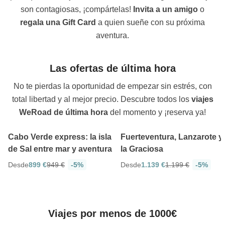
son contagiosas, ¡compártelas!
Invita a un amigo
o
regala una Gift Card
a quien sueñe con su próxima
aventura.
Las ofertas de última hora
No te pierdas la oportunidad de empezar sin estrés, con
total libertad y al mejor precio. Descubre todos los
viajes
5
5 días
8 días
WeRoad de última hor
a
del momento y ¡reserva ya!
Cabo Verde express: la isla
Fuerteventura, Lanzarote y
de Sal entre mar y aventura
la Graciosa
Desde
899 €
949 €
-5%
Desde
1.139 €
1.199 €
-5%
Viajes por menos de 1000€