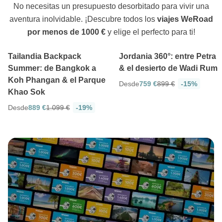
No necesitas un presupuesto desorbitado para vivir una
aventura inolvidable. ¡Descubre todos los
viajes WeRoad
4.7
4.8
12 días
8 días
por menos de 1000 €
y elige el perfecto para ti!
Tailandia Backpack
Jordania 360°: entre Petra
Summer: de Bangkok a
& el desierto de Wadi Rum
Koh Phangan & el Parque
Desde
759 €
899 €
-15%
Khao Sok
Desde
889 €
1.099 €
-19%