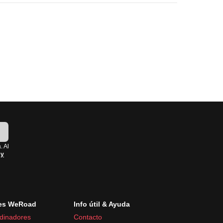
bre a abril.
!
. Al
 y
es WeRoad
Info útil & Ayuda
dinadores
Contacto