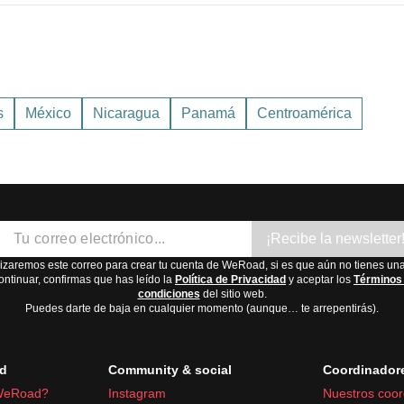
gión, aquí te dejo un resumen:
 el año. Mejor época para visitar: febrero y marzo.
embre a abril, lluvias de mayo a noviembre. Mejor época: diciem
s
México
Nicaragua
Panamá
Centroamérica
luvias de mayo a noviembre. Mejor época: diciembre a abril.
mayo a noviembre. Mejor época: diciembre a abril.
l es de
diciembre a abril
cuando el clima es más seco.
¡Recibe la newsletter
lizaremos este correo para crear tu cuenta de WeRoad, si es que aún no tienes una
ontinuar, confirmas que has leído la
Política de Privacidad
y aceptar los
Términos
condiciones
del sitio web.
Puedes darte de baja en cualquier momento (aunque… te arrepentirás).
d
Community & social
Coordinador
WeRoad?
Instagram
Nuestros coor