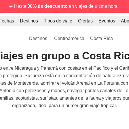
✈️ Hasta
30% de descuento
en viajes de última hora
Fechas
Destinos
Tipos de viaje
Ofertas
Eventos
Abo
Destinos
Centroamérica
Costa Rica
iajes en grupo a Costa Ri
entre Nicaragua y Panamá con costas en el Pacífico y el Cari
io protegido. Su fuerza está en la concentración de naturaleza: v
tes de Monteverde, admirar el volcán Arenal en La Fortuna con 
Antonio con perezosos y monos, navegar por los canales de Tort
amilias, ecoturistas, surfistas, amantes de la fauna y viajeros
organizada, ideal para un primer gran viaje tropical.