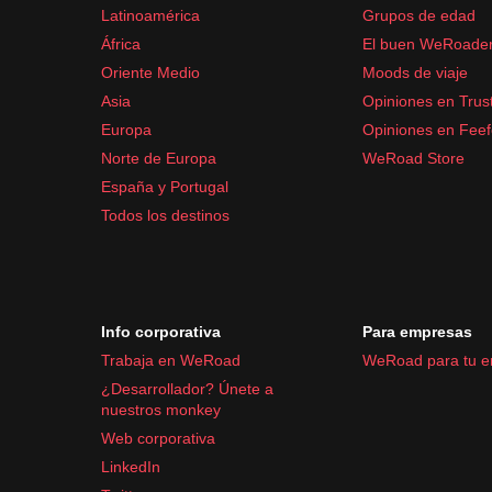
Latinoamérica
Grupos de edad
Protector solar
África
El buen WeRoade
Repelente de insectos
Oriente Medio
Moods de viaje
Botiquín de primeros auxilios (ibuprofeno, pa
Asia
Opiniones en Trust
Productos de higiene personal
Europa
Opiniones en Fee
Costa Rica tiene un
clima tropical
, así que prepá
Norte de Europa
WeRoad Store
España y Portugal
Todos los destinos
Info corporativa
Para empresas
Trabaja en WeRoad
WeRoad para tu 
¿Desarrollador? Únete a
nuestros monkey
Web corporativa
LinkedIn