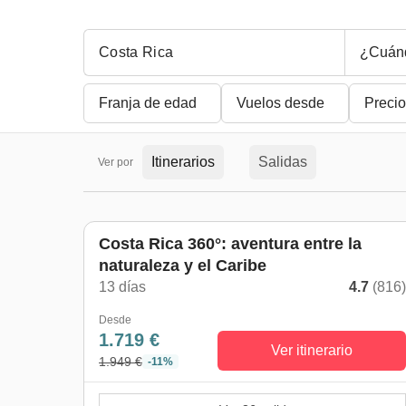
¿Cuán
Franja de edad
Vuelos desde
Precio
Itinerarios
Salidas
Ver por
Costa Rica 360°: aventura entre la
naturaleza y el Caribe
13 días
4.7
(816
Desde
1.719 €
Ver itinerario
1.949 €
-11%