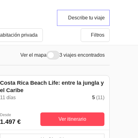
Describe tu viaje
abitación privada
Filtros
Ver el mapa
3 viajes encontrados
Costa Rica Beach Life: entre la jungla y
el Caribe
11 días
5
(11)
Desde
Ver itinerario
1.497 €