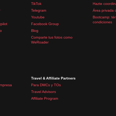
TikTok
Hazte coordin
r
Telegram
Área privada 
Youtube
Bootcamp: tér
racetamol)
condiciones
pilot
Facebook Group
fo
Blog
rate para la
humedad
y posibles
lluvias
.
Comparte tus fotos como
WeRoader
Travel & Affiliate Partners
empresa
Para DMCs y TOs
Travel Advisors
Affiliate Program