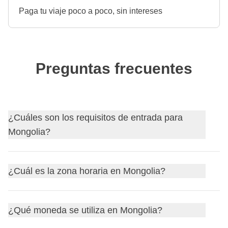
Paga tu viaje poco a poco, sin intereses
Preguntas frecuentes
¿Cuáles son los requisitos de entrada para
Mongolia?
Descubre
los requisitos de entrada para Mongolia
y, si
¿Cuál es la zona horaria en Mongolia?
es necesario, solicita tu visa a través de nuestro socio
Sherpa.
Mongolia se encuentra en la zona horaria
GMT+8
. Durante
Antes de partir, recuerda siempre consultar el sitio web
¿Qué moneda se utiliza en Mongolia?
el
horario de verano
, que suele empezar el último
oficial de tu país de origen para actualizaciones sobre los