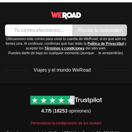
Región montañosa:
Clima fresco a frío todo el año,
Botas de senderismo
con veranos suaves e inviernos severos.
Zapatillas cómodas
La mejor época para visitar Mongolia es de
junio a
Sandalias para descansar
septiembre
, cuando las temperaturas son más agradables
¡Recibe la newsletter!
Accesorios y tecnología:
y los días son más largos.
Utilizaremos este correo para crear tu cuenta de WeRoad, si es que aún no
Gorra o sombrero
tienes una. Al continuar, confirmas que has leído la
Política de Privacidad
y
Gafas de sol
aceptar los
Términos y condiciones
del sitio web.
Puedes darte de baja en cualquier momento (aunque… te arrepentirás).
Cámara fotográfica
Cargador portátil
Viajes y el mundo WeRoad
Adaptador universal
Artículos de aseo y medicación:
Protector solar
Destinos
Info útil & Ayuda
Repelente de insectos
América del Norte
Contacto
Artículos de higiene personal
Latinoamérica
FAQs
4.7/5
(
18253
opiniones)
Botiquín básico con paracetamol, antiácidos, vendas
África
Términos y condiciones
Oriente Medio
Condiciones generales
Recuerda que el
clima en Mongolia puede ser
Personalizar la configuración de tus cookies
Asia
Política de cancelación
impredecible
, así que estar preparado para distintas