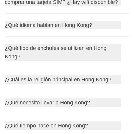
tarjeta recargable que se usa no solo para el transporte
comprar una tarjeta SIM? ¿Hay wifi disponible?
crédito
, lo cual puede ser muy práctico para tus compras.
si el servicio no está incluido, se suele dejar un
10 por
público sino también en tiendas y restaurantes. Además,
ciento
del total de la cuenta como propina. En
hoteles
,
cada vez más lugares aceptan
pagos móviles
a través de
En Hong Kong, el
internet
es rápido y fiable. Aunque hay
podrías dar una pequeña cantidad al personal que te
¿Qué idioma hablan en Hong Kong?
aplicaciones como
Alipay
y
WeChat Pay
. Llevar algo de
wifi
disponible en muchos lugares públicos como
ayude con el equipaje. En
taxis
, se redondea la tarifa al
efectivo
también puede ser útil para mercados locales y
cafeterías y centros comerciales, te recomendamos
próximo dólar.
pequeños negocios que no aceptan tarjetas.
En Hong Kong se hablan principalmente el
chino
comprar una tarjeta SIM local o una e-SIM para tener
¿Qué tipo de enchufes se utilizan en Hong
cantonés
y el
inglés
. Aquí tienes algunas expresiones
conexión constante. Algunas opciones de proveedores
Kong?
útiles en cantonés:
son:
Hola: 你好 (Neih hóu)
China Mobile Hong Kong
En Hong Kong, se utilizan
enchufes de tipo G
, que son
¿Cuál es la religión principal en Hong Kong?
Gracias: 唔該 (M̀h'gōi)
SmarTone
los mismos que en el Reino Unido. Estos enchufes tienen
Adiós: 再見 (Joigin)
csl
tres clavijas rectangulares
. La tensión es de
220V
con
La mayoría de los
letreros
y
señales
están en ambos
En Hong Kong, no hay una
religión principal dominante
,
Estas tarjetas suelen ofrecer planes de datos a buen
una frecuencia de
¿Qué necesito llevar a Hong Kong?
50Hz
. Como en España se usan
idiomas, lo que facilita moverse por la ciudad.
ya que la región es conocida por su
diversidad religiosa
.
precio y puedes adquirirlas fácilmente en el aeropuerto o
enchufes de
tipo C y F
, te recomendamos llevar un
Sin embargo, las religiones más practicadas incluyen:
en tiendas de telefonía móvil.
adaptador universal
para tus dispositivos eléctricos.
Para un viaje a Hong Kong, es importante estar preparado
¿Qué tiempo hace en Hong Kong?
El
budismo
para su
clima variado
y su
vibrante ambiente urbano
.