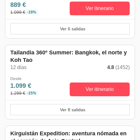
889 €
Ver itinerario
1.099 €
-19%
Ver 6 salidas
De mayo a octubre
Tailandia 360º Summer: Bangkok, el norte y
Koh Tao
12 días
4.8
(1452)
Desde
1.099 €
Ver itinerario
1.299 €
-15%
Ver 8 salidas
Kirguistán Expedition: aventura nómada en