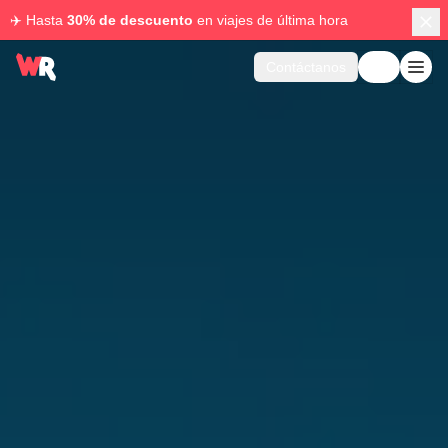
✈️ Hasta
30% de descuento
en viajes de última hora
Contáctanos