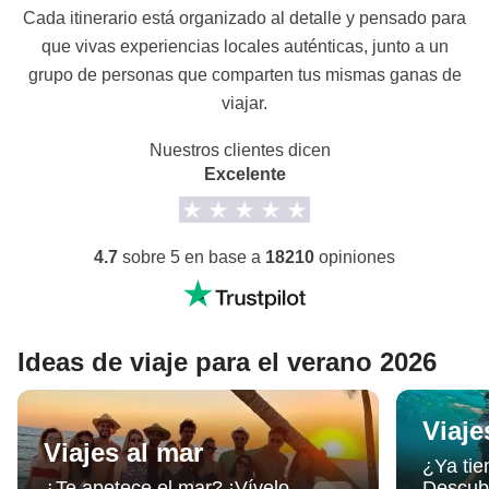
Cada itinerario está organizado al detalle y pensado para
que vivas experiencias locales auténticas, junto a un
grupo de personas que comparten tus mismas ganas de
viajar.
Nuestros clientes dicen
Excelente
4.7
sobre 5 en base a
18210
opiniones
Ideas de viaje para el verano 2026
Viaje
Viajes al mar
¿Ya tie
¿Te apetece el mar? ¡Vívelo
Descub