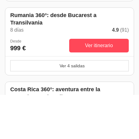
Rumania 360°: desde Bucarest a
Transilvania
8 días
4.9
(91)
Desde
Ver itinerario
999 €
Ver 4 salidas
Costa Rica 360°: aventura entre la
naturaleza y el Caribe
13 días
4.7
(816)
Desde
1.719 €
Ver itinerario
1.949 €
-11%