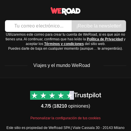
las multitudes del verano.
Artículos de aseo y medicamentos:
La
mejor época
para visitar Malta es en primavera u
Protector solar
otoño, cuando el clima es agradable y hay menos turistas.
Repelente de insectos
¡Recibe la newsletter!
Cepillo y pasta de dientes
Utilizaremos este correo para crear tu cuenta de WeRoad, si es que aún no
tienes una. Al continuar, confirmas que has leído la
Política de Privacidad
y
Analgésicos como ibuprofeno o paracetamol
aceptar los
Términos y condiciones
del sitio web.
Medicación para el mareo si planeas tomar barcos
Puedes darte de baja en cualquier momento (aunque… te arrepentirás).
Malta
es un destino soleado, así que lleva ropa ligera y
cómoda para disfrutar de sus playas y sitios históricos.
Viajes y el mundo WeRoad
Destinos
Info útil & Ayuda
América del Norte
Contacto
Latinoamérica
FAQs
4.7/5
(
18210
opiniones)
África
Términos y condiciones
Oriente Medio
Condiciones generales
Personalizar la configuración de tus cookies
Asia
Política de cancelación
Este sitio es propiedad de WeRoad SPA | Viale Cassala 30 - 20143 Milano