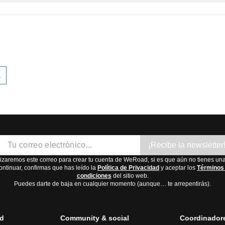
n y la época del año. Aquí tienes un resumen:
inviernos suaves y lluviosos, veranos frescos. Mejor época para 
ad cultural.
os fríos y nevados, veranos cálidos. Mejor época para visitar: 
a
úmedo, inviernos fríos y con nieve, veranos calurosos y húmedo
polar, muy frío durante todo el año. Mejor época para visitar: ju
rante la
primavera
y el
verano
, cuando el clima es más agradabl
¡Recibe la newsletter
lizaremos este correo para crear tu cuenta de WeRoad, si es que aún no tienes una
ontinuar, confirmas que has leído la
Política de Privacidad
y aceptar los
Términos
condiciones
del sitio web.
Puedes darte de baja en cualquier momento (aunque… te arrepentirás).
d
Community & social
Coordinador