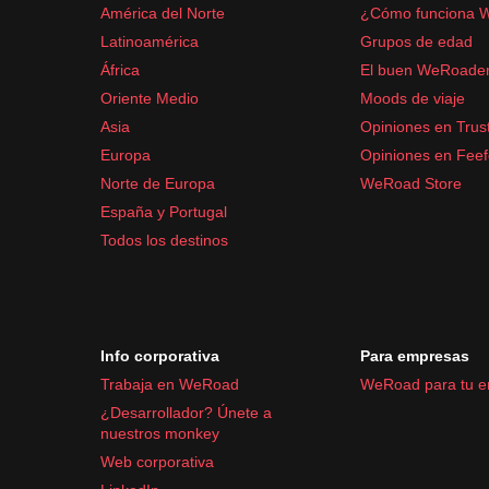
América del Norte
¿Cómo funciona 
Protector solar
Latinoamérica
Grupos de edad
Analgésicos comunes
como paracetamol o 
África
El buen WeRoade
Oriente Medio
Moods de viaje
Asia
Opiniones en Trust
Europa
Opiniones en Fee
Norte de Europa
WeRoad Store
España y Portugal
Todos los destinos
Info corporativa
Para empresas
Trabaja en WeRoad
WeRoad para tu 
¿Desarrollador? Únete a
nuestros monkey
Web corporativa