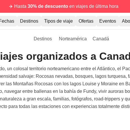
✈️ Hasta
30% de descuento
en viajes de última hora
Fechas
Destinos
Tipos de viaje
Ofertas
Eventos
Abo
Destinos
Norteamérica
Canadá
iajes organizados a Cana
un colosal territorio norteamericano entre el Atlántico, el Pac
inmensidad salvaje: Rocosas nevadas, bosques, lagos turquesa,
orrer las Montañas Rocosas con los lagos Louise y Moraine en Ba
, navegar entre ballenas en la bahía de Fundy, vivir auroras bo
aturaleza a gran escala, familias, fotógrafos, road-trippers y q
ecto para todas las estaciones con experiencias totalmente disti