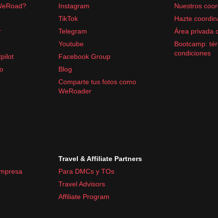
WeRoad?
Instagram
Nuestros coor
TikTok
Hazte coordin
ibuprofeno
r
Telegram
Área privada 
Youtube
Bootcamp: tér
condiciones
pilot
Facebook Group
fo
Blog
Comparte tus fotos como
WeRoader
Travel & Affiliate Partners
empresa
Para DMCs y TOs
Travel Advisors
Affiliate Program