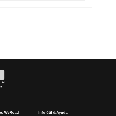
visitar: junio a septiembre.
mayo a septiembre.
s. Mejor época para visitar: mayo a octubre.
nio a agosto.
e para actividades al aire libre.
!
. Al
 y
es WeRoad
Info útil & Ayuda