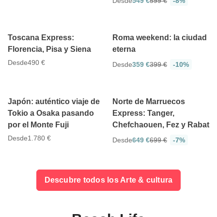
Desde
549 €
599 €
-8%
5 días
3 días
Toscana Express:
Roma weekend: la ciudad
Florencia, Pisa y Siena
eterna
Desde
490 €
Desde
359 €
399 €
-10%
5
5
12 días
5 días
Japón: auténtico viaje de
Norte de Marruecos
Tokio a Osaka pasando
Express: Tanger,
por el Monte Fuji
Chefchaouen, Fez y Rabat
Desde
1.780 €
Desde
649 €
699 €
-7%
Descubre todos los Arte & cultura