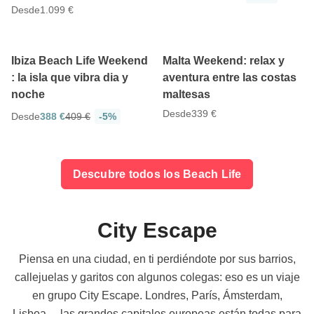
Desde
1.099 €
4.9
3 días
3 días
Ibiza Beach Life Weekend
Malta Weekend: relax y
: la isla que vibra dia y
aventura entre las costas
noche
maltesas
Desde
339 €
Desde
388 €
409 €
-5%
Descubre todos los Beach Life
City Escape
Piensa en una ciudad, en ti perdiéndote por sus barrios,
callejuelas y garitos con algunos colegas: eso es un viaje
en grupo City Escape. Londres, París, Ámsterdam,
Lisboa… las grandes capitales europeas están todas para