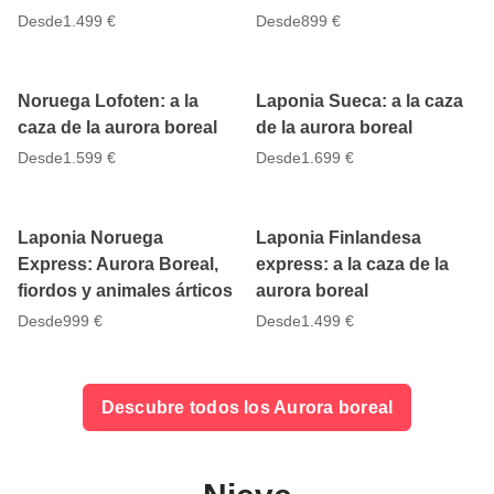
Desde
1.499 €
Desde
899 €
4.8
4.8
7 días
7 días
Noruega Lofoten: a la
Laponia Sueca: a la caza
caza de la aurora boreal
de la aurora boreal
Desde
1.599 €
Desde
1.699 €
4.9
4.8
5 días
6 días
Laponia Noruega
Laponia Finlandesa
Express: Aurora Boreal,
express: a la caza de la
fiordos y animales árticos
aurora boreal
Desde
999 €
Desde
1.499 €
Descubre todos los Aurora boreal