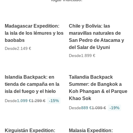
4.9
4.9
12 días
12 días
Madagascar Expedition:
Chile y Bolivia: las
la isla de los lémures y los
maravillas naturales de
baobabs
San Pedro de Atacama y
del Salar de Uyuni
Desde
2.149 €
De mayo a septiembre
Desde
1.899 €
4.8
4.7
9 días
12 días
Islandia Backpack: en
Tailandia Backpack
tienda de campaña en la
Summer: de Bangkok a
isla del fuego y el hielo
Koh Phangan & el Parque
Khao Sok
Desde
1.099 €
1.299 €
-15%
Desde
889 €
1.099 €
-19%
4.9
4.9
9 días
12 días
Kirguistán Expedition:
Malasia Expedition: