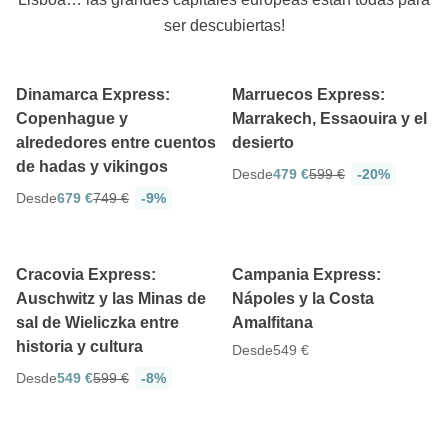
ser descubiertas!
5
4.8
5 días
5 días
Dinamarca Express:
Marruecos Express:
Copenhague y
Marrakech, Essaouira y el
alrededores entre cuentos
desierto
de hadas y vikingos
Desde
479 €
599 €
-20%
Desde
679 €
749 €
-9%
4.8
4.7
5 días
5 días
Cracovia Express:
Campania Express:
Auschwitz y las Minas de
Nápoles y la Costa
sal de Wieliczka entre
Amalfitana
historia y cultura
Desde
549 €
Desde
549 €
599 €
-8%
4.8
5
6 días
6 días