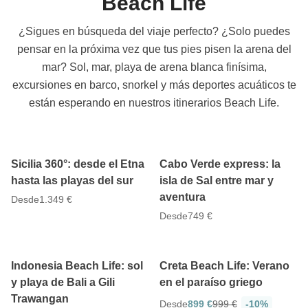
Beach Life
¿Sigues en búsqueda del viaje perfecto? ¿Solo puedes
pensar en la próxima vez que tus pies pisen la arena del
mar? Sol, mar, playa de arena blanca finísima,
excursiones en barco, snorkel y más deportes acuáticos te
están esperando en nuestros itinerarios Beach Life.
4.7
5
8 días
5 días
Sicilia 360°: desde el Etna
Cabo Verde express: la
hasta las playas del sur
isla de Sal entre mar y
aventura
Desde
1.349 €
Desde
749 €
4.7
4.7
10 días
8 días
Indonesia Beach Life: sol
Creta Beach Life: Verano
y playa de Bali a Gili
en el paraíso griego
Trawangan
Desde
899 €
999 €
-10%