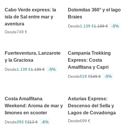
Cabo Verde express: la
Dolomitas 360° y el lago
isla de Sal entre mar y
Braies
aventura
Desde
1.139 €
1.199 €
-5%
Desde
749 €
4.7
8 días
5 días
Fuerteventura, Lanzarote
Campania Trekking
y la Graciosa
Express: Costa
Amalfitana y Capri
Desde
1.139 €
1.199 €
-5%
Desde
519 €
549 €
-5%
5
3 días
5 días
Costa Amalfitana
Asturias Express:
Weekend: Aroma de mar y
Descenso del Sella y
limones en scooter
Lagos de Covadonga
Desde
699 €
Desde
293 €
313 €
-6%