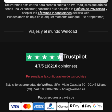
Utilizaremos este correo para crear tu cuenta de WeRoad, si es que aún no
tienes una. Al continuar, confirmas que has leído la
Política de Privacidad
y
aceptar los
Términos y condiciones
del sitio web.
Puedes darte de baja en cualquier momento (aunque… te arrepentirás).
Viajes y el mundo WeRoad
Destinos
Info útil & Ayuda
América del Norte
Contacto
Latinoamérica
FAQs
4.7/5
(
18210
opiniones)
África
Términos y condiciones
Oriente Medio
Condiciones generales
Personalizar la configuración de tus cookies
Asia
Política de cancelación
Este sitio es propiedad de WeRoad SPA | Viale Cassala 30 - 20143 Milano
Europa
Política de cookies
(MI) | VAT 10380820968 - hola@weroad.es
Norte de Europa
Política de privacidad
Pagos seguros a través de
España y Portugal
Security
Todos los destinos
Governance