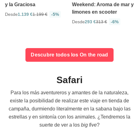
y la Graciosa
Weekend: Aroma de mar y
limones en scooter
Desde
1.139 €
1.199 €
-5%
Desde
293 €
313 €
-6%
Descubre todos los On the road
Safari
Para los más aventureros y amantes de la naturaleza,
existe la posibilidad de realizar este viaje en tienda de
campaña, durmiendo literalmente en la sabana bajo las
estrellas y en sintonía con los animales. ¿Tendremos la
suerte de ver a los
big five
?
4.8
4.8
10 días
13 días