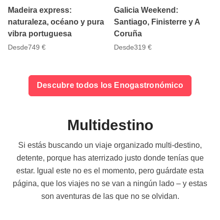
Madeira express:
Galicia Weekend:
naturaleza, océano y pura
Santiago, Finisterre y A
vibra portuguesa
Coruña
Desde
749 €
Desde
319 €
Descubre todos los Enogastronómico
Multidestino
Si estás buscando un viaje organizado multi-destino,
detente, porque has aterrizado justo donde tenías que
estar. Igual este no es el momento, pero guárdate esta
página, que los viajes no se van a ningún lado – y estas
son aventuras de las que no se olvidan.
4.9
5
12 días
9 días