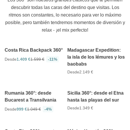
descubrir todas las caras del destino que visitas. Los
ritmos son constantes, lo necesario para ver lo máximo
posible, pero también tendremos momentos de diversión y
relax - ¡el mix perfecto!
5
4.9
11 días
12 días
Costa Rica Backpack 360°
Madagascar Expedition:
la isla de los lémures y los
Desde
1.409 €
1.599 €
-11%
baobabs
Desde
2.149 €
4.9
4.7
8 días
8 días
Rumania 360°: desde
Sicilia 360°: desde el Etna
Bucarest a Transilvania
hasta las playas del sur
Desde
1.349 €
Desde
999 €
1.049 €
-4%
4.7
4.7
13 días
13 días