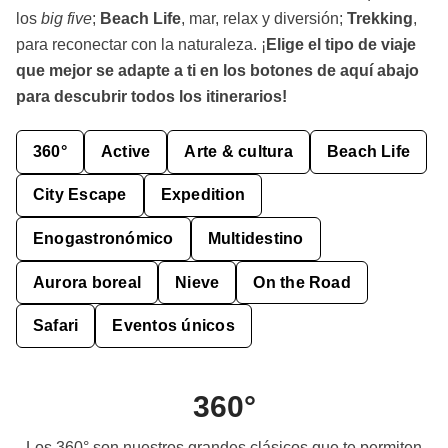
los
big five
;
Beach Life
, mar, relax y diversión;
Trekking
,
para reconectar con la naturaleza. ¡
Elige el tipo de viaje
que mejor se adapte a ti en los botones de aquí abajo
para descubrir todos los itinerarios!
360°
Active
Arte & cultura
Beach Life
City Escape
Expedition
Enogastronómico
Multidestino
Aurora boreal
Nieve
On the Road
Safari
Eventos únicos
360°
Los 360° son nuestros grandes clásicos que te permiten