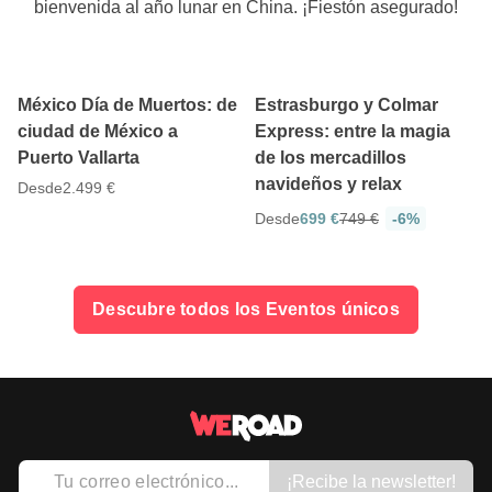
bienvenida al año lunar en China. ¡Fiestón asegurado!
5
5
13 días
5 días
México Día de Muertos: de
Estrasburgo y Colmar
ciudad de México a
Express: entre la magia
Puerto Vallarta
de los mercadillos
navideños y relax
Desde
2.499 €
Desde
699 €
749 €
-6%
Descubre todos los Eventos únicos
¡Recibe la newsletter!