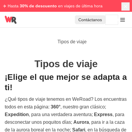
✈️ Hasta
30% de descuento
en viajes de última hora
Contáctanos
Tipos de viaje
Tipos de viaje
¡Elige el que mejor se adapta a
ti!
¿Qué tipos de viaje tenemos en WeRoad? Los encuentras
todos en esta página:
360°
, nuestro gran clásico;
Expedition
, para una verdadera aventura;
Express
, para
desconectar unos poquitos días;
Aurora
, para ir a la caza
de la aurora boreal en la noche;
Safari
, en la búsqueda de