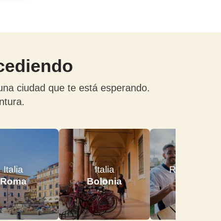
ucediendo
una ciudad que te está esperando.
ntura.
Italia
Italia
Reino Unid
Roma
Bolonia
Londres