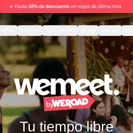
✈️ Hasta
30% de descuento
en viajes de última hora
Fechas
Destinos
Tipos de viaje
Ofertas
Eventos
Abo
Tu tiempo libre