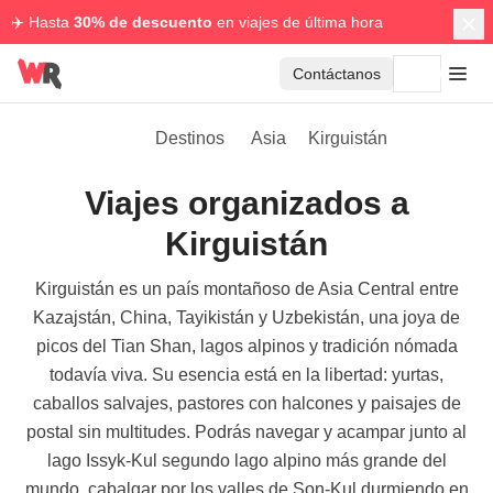
✈️ Hasta
30% de descuento
en viajes de última hora
Contáctanos
Destinos
Asia
Kirguistán
Viajes organizados a
Kirguistán
Kirguistán es un país montañoso de Asia Central entre
Kazajstán, China, Tayikistán y Uzbekistán, una joya de
picos del Tian Shan, lagos alpinos y tradición nómada
todavía viva. Su esencia está en la libertad: yurtas,
caballos salvajes, pastores con halcones y paisajes de
postal sin multitudes. Podrás navegar y acampar junto al
lago Issyk-Kul segundo lago alpino más grande del
mundo, cabalgar por los valles de Son-Kul durmiendo en