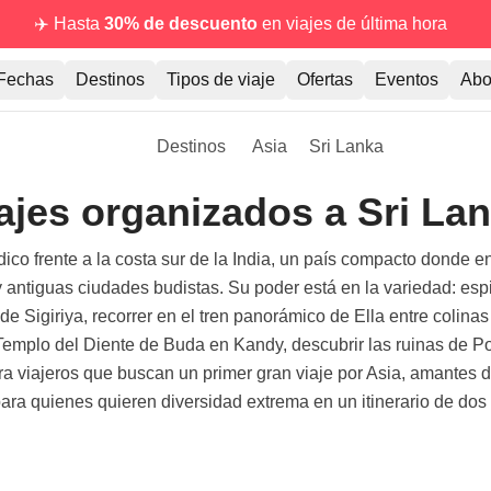
✈️ Hasta
30% de descuento
en viajes de última hora
Fechas
Destinos
Tipos de viaje
Ofertas
Eventos
Abo
Destinos
Asia
Sri Lanka
ajes organizados a Sri La
ndico frente a la costa sur de la India, un país compacto donde
y antiguas ciudades budistas. Su poder está en la variedad: esp
de Sigiriya, recorrer en el tren panorámico de Ella entre colina
l Templo del Diente de Buda en Kandy, descubrir las ruinas de P
 viajeros que buscan un primer gran viaje por Asia, amantes de la
para quienes quieren diversidad extrema en un itinerario de do