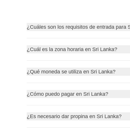
¿Cuáles son los requisitos de entrada para 
Descubre
los requisitos de entrada para Sri La
¿Cuál es la zona horaria en Sri Lanka?
Antes de partir, recuerda siempre consultar el siti
quedarte en casa por un problema burocrático! Aq
Sri Lanka
se encuentra en la
zona horaria
Sri La
¿Qué moneda se utiliza en Sri Lanka?
cuando en España son las 12:00 p. m., en Sri Lank
verano (GMT+2), la diferencia es de 3 horas y medi
La
moneda oficial de Sri Lanka
es la rupia de Sr
¿Cómo puedo pagar en Sri Lanka?
LKR. Puedes cambiar euros en bancos, casas de c
a las posibles comisiones.
En
Sri Lanka
se puede pagar principalmente en
e
¿Es necesario dar propina en Sri Lanka?
tiendas grandes, especialmente en zonas urbanas y