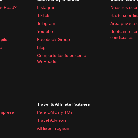
WeRoad?
Instagram
Nuestros coor
TikTok
Hazte coordin
r
Telegram
Área privada 
Youtube
Bootcamp: tér
 y tiritas
condiciones
pilot
Facebook Group
fo
Blog
 y húmedo de Sri Lanka y para visitar templos, donde se requi
Comparte tus fotos como
WeRoader
Travel & Affiliate Partners
empresa
Para DMCs y TOs
Travel Advisors
Affiliate Program