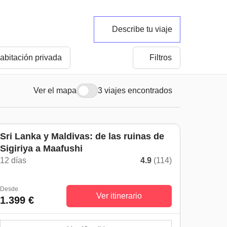
Describe tu viaje
abitación privada
Filtros
Ver el mapa
3 viajes encontrados
Sri Lanka y Maldivas: de las ruinas de
Sigiriya a Maafushi
12 días
4.9
(114)
Desde
Ver itinerario
1.399 €