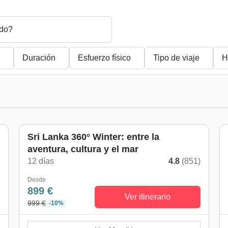
do?
Duración
Esfuerzo físico
Tipo de viaje
H
De octubre a mayo
Sri Lanka 360° Winter: entre la
aventura, cultura y el mar
)
12 días
4.8
(851)
Desde
899 €
Ver itinerario
999 €
-10%