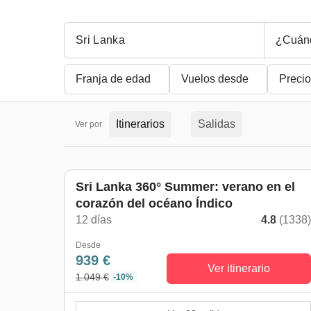
¿Cuán
Franja de edad
Vuelos desde
Precio
Itinerarios
Salidas
Ver por
De mayo a octubre
Sri Lanka 360° Summer: verano en el
corazón del océano Índico
12 días
4.8
(1338
Desde
939 €
Ver itinerario
1.049 €
-10%