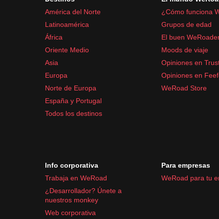
Artículos de aseo y medicación:
América del Norte
¿Cómo funciona 
Latinoamérica
Grupos de edad
Protector solar
África
El buen WeRoade
Repelente de insectos
Oriente Medio
Moods de viaje
Botiquín básico con paracetamol, antidiarreicos
Asia
Opiniones en Trust
Gel desinfectante de manos
Europa
Opiniones en Fee
Asegúrate de estar preparado para el clima cálido
Norte de Europa
WeRoad Store
España y Portugal
Todos los destinos
Info corporativa
Para empresas
Trabaja en WeRoad
WeRoad para tu 
¿Desarrollador? Únete a
nuestros monkey
Web corporativa