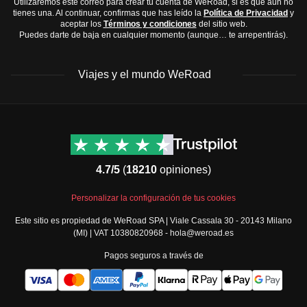
Utilizaremos este correo para crear tu cuenta de WeRoad, si es que aún no
octubre
, cuando el clima es más seco en la mayoría de
tienes una. Al continuar, confirmas que has leído la
Política de Privacidad
y
Protector solar
aceptar los
Términos y condiciones
del sitio web.
las regiones.
Cámara fotográfica o smartphone
Puedes darte de baja en cualquier momento (aunque… te arrepentirás).
Cargador portátil
Artículos de aseo y medicamentos:
Viajes y el mundo WeRoad
Cepillo y pasta de dientes
Champú y gel de ducha en botellas pequeñas
Destinos
Info útil & Ayuda
Analgésicos como ibuprofeno o paracetamol
América del Norte
Contacto
Medicación para el mal de altura como acetazolamida
Latinoamérica
FAQs
Recuerda que Bolivia tiene climas variados, desde el
4.7/5
(
18210
opiniones)
África
Términos y condiciones
altiplano frío
hasta
zonas tropicales
, así que prepara tu
Oriente Medio
Condiciones generales
Personalizar la configuración de tus cookies
mochila considerando los lugares que visitarás.
Asia
Política de cancelación
Este sitio es propiedad de WeRoad SPA | Viale Cassala 30 - 20143 Milano
Europa
Política de cookies
(MI) | VAT 10380820968 - hola@weroad.es
Norte de Europa
Política de privacidad
Pagos seguros a través de
España y Portugal
Security
Todos los destinos
Governance
Gestiona tus reservas