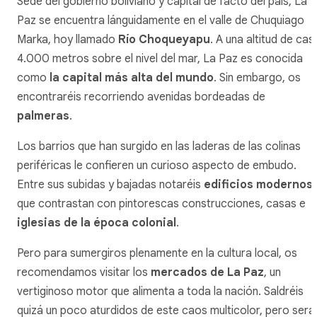
Sede del gobierno boliviano y capital de facto del país, La
Paz se encuentra lánguidamente en el valle de Chuquiago
Marka, hoy llamado
Río Choqueyapu
. A una altitud de casi
4.000 metros sobre el nivel del mar, La Paz es conocida
como
la capital más alta del mundo
. Sin embargo, os
encontraréis recorriendo avenidas bordeadas de
palmeras
.
Los barrios que han surgido en las laderas de las colinas
periféricas le confieren un curioso aspecto de embudo.
Entre sus subidas y bajadas notaréis
edificios modernos
que contrastan con pintorescas construcciones, casas e
iglesias de la época colonial
.
Pero para sumergiros plenamente en la cultura local, os
recomendamos visitar los
mercados de La Paz
, un
vertiginoso motor que alimenta a toda la nación. Saldréis
quizá un poco aturdidos de este caos multicolor, pero será