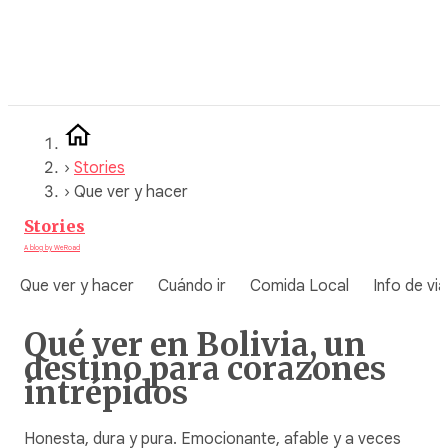
Saltar
al
contenido
›
Stories
›
Que ver y hacer
Stories
A blog by WeRoad
Que ver y hacer
Cuándo ir
Comida Local
Info de via
Qué ver en Bolivia, un
destino para corazones
intrépidos
Honesta, dura y pura. Emocionante, afable y a veces