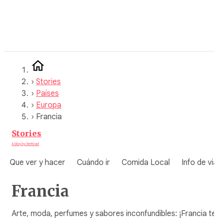
Saltar
al
contenido
›
Stories
›
Países
›
Europa
›
Francia
Stories
A blog by WeRoad
Que ver y hacer
Cuándo ir
Comida Local
Info de via
Francia
Arte, moda, perfumes y sabores inconfundibles: ¡Francia te