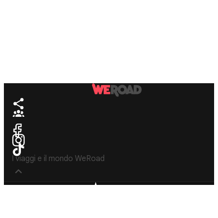
I viaggi e il mondo WeRoad
Destinos
Info útil & Ayuda
América del
Contacto