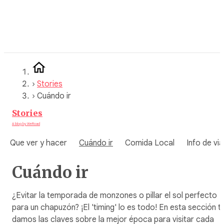
Saltar
al
contenido
›
Stories
›
Cuándo ir
Stories
A blog by WeRoad
Que ver y hacer
Cuándo ir
Comida Local
Info de via
Cuándo ir
¿Evitar la temporada de monzones o pillar el sol perfecto
para un chapuzón? ¡El 'timing' lo es todo! En esta sección t
damos las claves sobre la mejor época para visitar cada