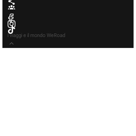
I viaggi e il mondo WeRoad
Destinos
Info útil & Ayuda
América del
Contacto
Norte
FAQs
Latinoamérica
Términos y
África
condiciones
Oriente
Condiciones
Medio
generales
Asia
Política de
cancelación
Europa