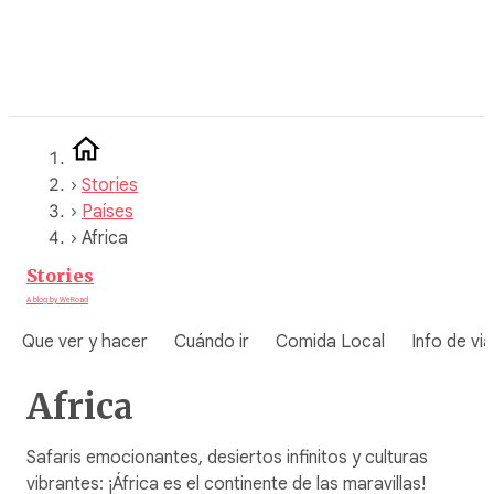
Saltar
al
contenido
›
Stories
›
Países
›
Africa
Stories
A blog by WeRoad
Que ver y hacer
Cuándo ir
Comida Local
Info de via
Africa
Safaris emocionantes, desiertos infinitos y culturas
vibrantes: ¡África es el continente de las maravillas!