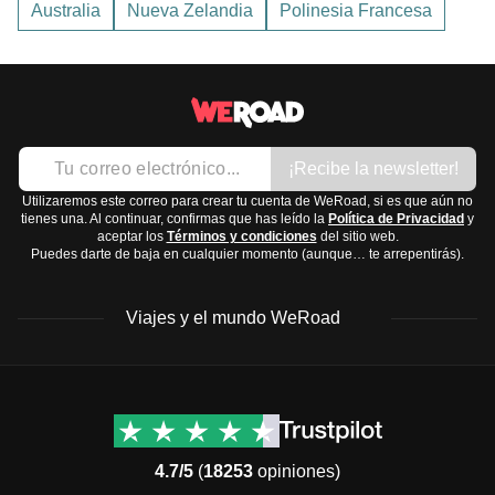
Australia
Nueva Zelandia
Polinesia Francesa
numerosas lenguas locales, y en antiguas colonias
francesas como la Polinesia Francesa también se habla
francés
.
¡Recibe la newsletter!
Utilizaremos este correo para crear tu cuenta de WeRoad, si es que aún no
tienes una. Al continuar, confirmas que has leído la
Política de Privacidad
y
aceptar los
Términos y condiciones
del sitio web.
Puedes darte de baja en cualquier momento (aunque… te arrepentirás).
Viajes y el mundo WeRoad
Destinos
Info útil & Ayuda
América del Norte
Contacto
Latinoamérica
FAQs
4.7/5
(
18253
opiniones)
África
Términos y condiciones