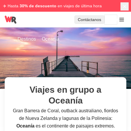
✈️ Hasta
30% de descuento
en viajes de última hora
Contáctanos
Destinos
Oceanía
Viajes en grupo a
Oceanía
Gran Barrera de Coral, outback australiano, fiordos
de Nueva Zelanda y lagunas de la Polinesia:
Oceanía
es el continente de paisajes extremos.