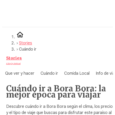
Saltar
al
contenido
›
Stories
›
Cuándo ir
Stories
A blog by WeRoad
Que ver y hacer
Cuándo ir
Comida Local
Info de via
Cuándo ir a Bora Bora: la
mejor época para viajar
Descubre cuándo ir a Bora Bora según el clima, los precios
y el tipo de viaje que buscas para disfrutar este paraíso al