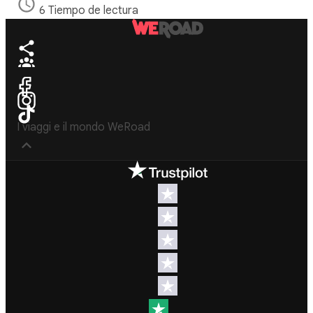
6 Tiempo de lectura
I viaggi e il mondo WeRoad
Destinos
Info útil & Ayuda
América del
Contacto
Norte
FAQs
Latinoamérica
Términos y
África
condiciones
Oriente
Condiciones
Medio
generales