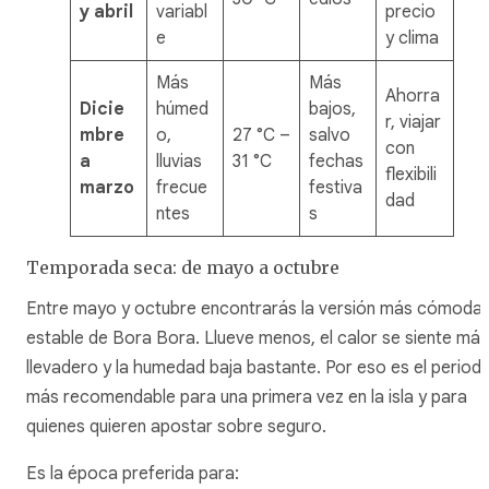
y abril
variabl
precio
e
y clima
Más
Más
Ahorra
Dicie
húmed
bajos,
r, viajar
mbre
o,
27 °C –
salvo
con
a
lluvias
31 °C
fechas
flexibili
marzo
frecue
festiva
dad
ntes
s
Temporada seca: de mayo a octubre
Entre mayo y octubre encontrarás la versión más cómoda 
estable de Bora Bora. Llueve menos, el calor se siente más
llevadero y la humedad baja bastante. Por eso es el period
más recomendable para una primera vez en la isla y para
quienes quieren apostar sobre seguro.
Es la época preferida para: