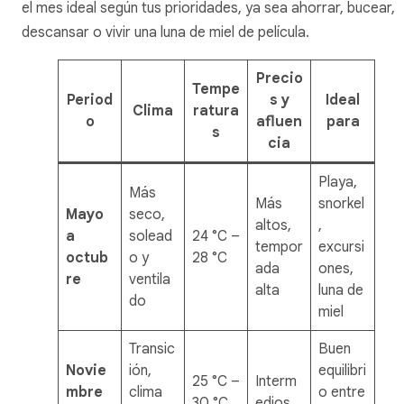
el mes ideal según tus prioridades, ya sea ahorrar, bucear,
descansar o vivir una luna de miel de película.
Precio
Tempe
Period
s y
Ideal
Clima
ratura
o
afluen
para
s
cia
Playa,
Más
Más
snorkel
Mayo
seco,
altos,
,
a
solead
24 °C –
tempor
excursi
octub
o y
28 °C
ada
ones,
re
ventila
alta
luna de
do
miel
Transic
Buen
Novie
ión,
equilibri
25 °C –
Interm
mbre
clima
o entre
30 °C
edios