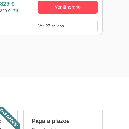
829 €
Ver itinerario
899 €
-7%
Ver 27 salidas
OVEDADES!
d
Paga a plazos