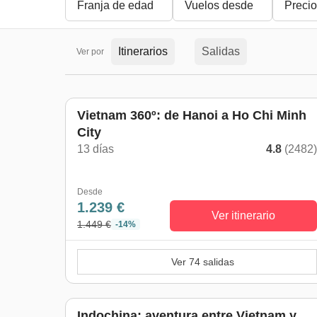
Franja de edad
Vuelos desde
Precio
Itinerarios
Salidas
Ver por
Vietnam 360º: de Hanoi a Ho Chi Minh
City
13 días
4.8
(2482
Desde
1.239 €
Ver itinerario
1.449 €
-14%
Ver 74 salidas
Indochina: aventura entre Vietnam y