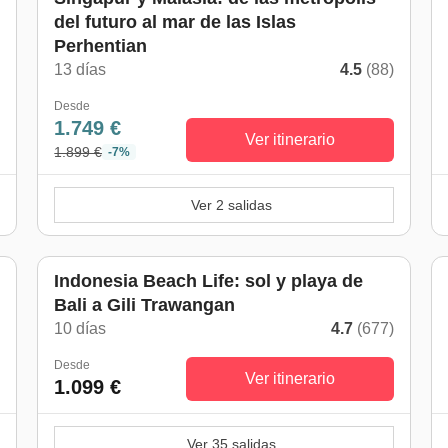
del futuro al mar de las Islas
Perhentian
)
13 días
4.5
(88)
Desde
1.749 €
Ver itinerario
1.899 €
-7%
Ver 2 salidas
Indonesia Beach Life: sol y playa de
Bali a Gili Trawangan
)
10 días
4.7
(677)
Desde
Ver itinerario
1.099 €
Ver 35 salidas