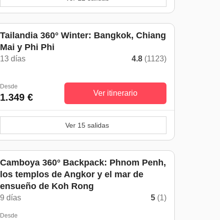
De noviembre a mayo
Tailandia 360° Winter: Bangkok, Chiang
Mai y Phi Phi
13 días
4.8
(1123)
Desde
Ver itinerario
1.349 €
Ver 15 salidas
Camboya 360° Backpack: Phnom Penh,
los templos de Angkor y el mar de
ensueño de Koh Rong
9 días
5
(1)
Desde