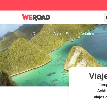
Destinos
Asia
Sudeste Asiático
Viaj
Templ
Asiát
viajes