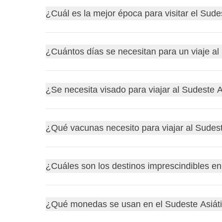
¿Cuál es la mejor época para visitar el Sude
De
noviembre a febrero
, la temporada seca y fr
¿Cuántos días se necesitan para un viaje al
seco entre mayo y septiembre.
Es mejor evitar la temporada de monzones, gener
Con
10-14 días
es suficiente para un solo país co
¿Se necesita visado para viajar al Sudeste A
semanas
.
Muchos países, como
Tailandia
,
Malasia
y
Singa
¿Qué vacunas necesito para viajar al Sudest
un e-visado o visado a la llegada, mientras que
M
Se recomiendan la
hepatitis A y B
y el
tifus
; en z
¿Cuáles son los destinos imprescindibles en
protegerse de los mosquitos por el riesgo de
den
Consulta siempre un centro de medicina del viajer
Entre las experiencias más populares están:
¿Qué monedas se usan en el Sudeste Asiát
Los templos de
Angkor Wat
en Camboya