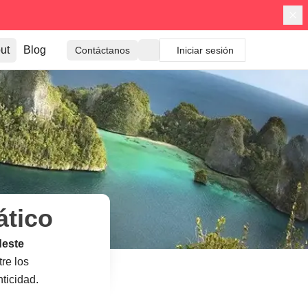
ut
Blog
Contáctanos
Iniciar sesión
ático
este
re los
ticidad.