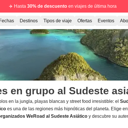
✈️ Hasta
30% de descuento
en viajes de última hora
Fechas
Destinos
Tipos de viaje
Ofertas
Eventos
Abo
es en grupo al Sudeste asi
os en la jungla, playas blancas y street food irresistible: el
Sud
ico
es una de las regiones más hipnóticas del planeta. Elige ent
 organizados WeRoad al Sudeste Asiático
y descubre su auten