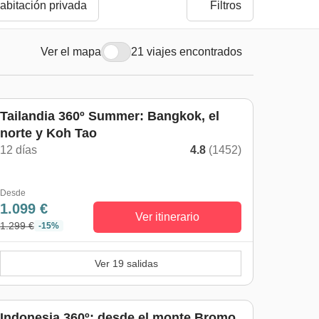
abitación privada
Filtros
Ver el mapa
21 viajes encontrados
De mayo a octubre
Tailandia 360º Summer: Bangkok, el
norte y Koh Tao
12 días
4.8
(1452)
Desde
1.099 €
Ver itinerario
1.299 €
-15%
Ver 19 salidas
Indonesia 360º: desde el monte Bromo