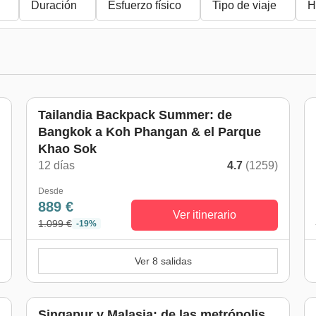
Duración
Esfuerzo físico
Tipo de viaje
H
Tailandia Backpack Summer: de
Bangkok a Koh Phangan & el Parque
Khao Sok
)
12 días
4.7
(1259)
Desde
889 €
Ver itinerario
1.099 €
-19%
Ver 8 salidas
Singapur y Malasia: de las metrópolis