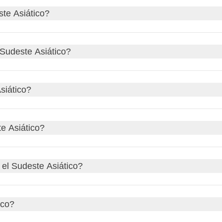
ste Asiático?
esca es ideal para la mayor parte de la región; algunas zonas, 
 Sudeste Asiático?
almente entre mayo y octubre.
mo Tailandia o Vietnam; para un itinerario que atraviese vario
siático?
pur
, ofrecen entrada sin visado para estancias cortas a numer
e Asiático?
yanmar
siempre requiere un visado previo.
onas rurales y de selva conviene considerar la
profilaxis antip
 el Sudeste Asiático?
gue
.
o.
ico?