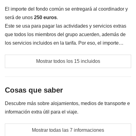
Todo lo que no se menciona en la sección "Qué está
El importe del fondo común se entregará al coordinador y
incluido"
será de unos
250 euros
.
Este se usa para pagar las actividades y servicios extras
que todos los miembros del grupo acuerden, además de
los servicios incluidos en la tarifa. Por eso, el importe
podrá variar y podría ser necesario incrementarlo. En
Transportes locales, por ejemplo, para cruzar en
cualquier caso, se devolverá la diferencia no utilizada.
Mostrar todos los 15 incluidos
barco desde Gili a Lombok.
Tasas gubernamentales de entrada en Bali, al monte
Cosas que saber
Bromo, las islas Gili y, en su caso, a aquellos lugares
que el grupo decida visitar.
Descubre más sobre alojamientos, medios de transporte e
Costes adicionales de aparcamiento y peajes en
información extra útil para el viaje.
aquellas actividades extras que el grupo decida
Alojamientos
hacer.
Mostrar todas las 7 informaciones
Pequeños alojamientos característicos,
ecolodge