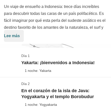
Un viaje de ensueño a Indonesia: trece días increíbles
para descubrir todas las caras de un país polifacético. Es
fácil imaginar por qué esta perla del sudeste asiático es el
destino favorito de los amantes de la naturaleza, el surf y
la cultura. Además de bucear con tortugas, visitar templos
Lee más
hindúes, hacer senderismo en el monte Bromo y
experimentar la emoción de surfear en los mejores lugares
de la Isla de los Dioses, conoceremos a los balineses, uno
Día 1
de los pueblos más acogedores y amables del mundo que
Yakarta: ¡bienvenidos a Indonesia!
nos harán sentir como en casa desde el primer momento.
1 noche: Yakarta
Viajaremos a
Bali
, pasando por el
Bosque de los Monos
de Ubud
hasta las playas de
Kuta
y desembarcaremos en
Día 2
Check-in en nuestro alojamiento de Yakarta
las
Islas Gili
, ¡un verdadero paraíso en la tierra! En esta
En el corazón de la isla de Java:
Ver el mapa
Yogyakarta y el templo Borobudur
excursión descubriremos las islas indonesias desde una
Los vuelos ida/vuelta hasta Indonesia no están
perspectiva completamente nueva: iremos a los lugares
1 noche: Yogyakarta
incluidos en la tarifa del viaje, de este modo podrás
más recónditos para apreciar toda la belleza de la