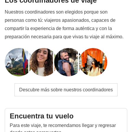
Los coordinadores de viaje
parte para adaptarnos a la situación.
Nuestros coordinadores son elegidos porque son
Posibles cambios
personas como tú: viajeros apasionados, capaces de
Debido a trabajos en la construcción del metro en
compartir la experiencia de forma auténtica y con la
Bali, el itinerario puede verse alterado.
preparación necesaria para que vivas tu viaje al máximo.
Cultura local
Del 7 de febrero de 2027 al 8 de marzo de 2027 será
el
período de Ramadán
: esto significa que el viaje
puede estar sujeto a cambios en función de los
horarios de apertura de los lugares públicos. El pack
lunch se convertirá en nuestro mejor amigo y durante
Descubre más sobre nuestros coordinadores
el día podremos comer en zonas privadas. Ser
WeRoader también significa respetar tradiciones
locales como esta, ¡será una oportunidad para
Encuentra tu vuelo
conocerlas aún más de cerca!
Para este viaje, te recomendamos llegar y regresar
Info sobre habitaciones privadas