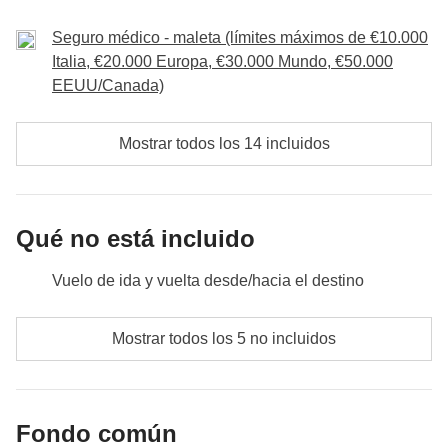
(condiciones climáticas, festivos, huelgas, etc.).
Seguro médico - maleta (límites máximos de €10.000
Italia, €20.000 Europa, €30.000 Mundo, €50.000
EEUU/Canada)
Mostrar todos los 14 incluidos
Qué no está incluido
Vuelo de ida y vuelta desde/hacia el destino
Visado y tasa de ingreso a Bali
Mostrar todos los 5 no incluidos
Comidas y bebidas no especificadas
Todos los extras que quieras comprar y que consigas
Fondo común
meter en la mochila