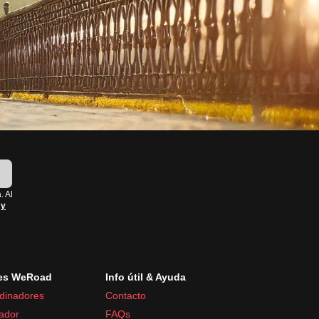
!
. Al
 y
es WeRoad
Info útil & Ayuda
dinadores
Contacto
ador
FAQs