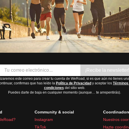
¡Recibe la newsletter
lizaremos este correo para crear tu cuenta de WeRoad, si es que aún no tienes una
ontinuar, confirmas que has leído la
Política de Privacidad
y aceptar los
Términos
condiciones
del sitio web.
Puedes darte de baja en cualquier momento (aunque… te arrepentirás).
d
Community & social
Coordinador
WeRoad?
Instagram
Nuestros coor
TikTok
Hazte coordin