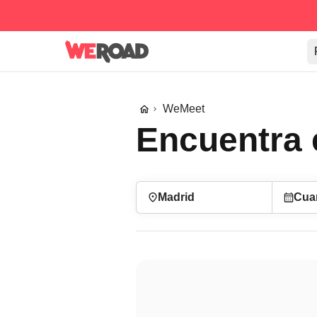
WeMeet
Encuentra 
Madrid
Cua