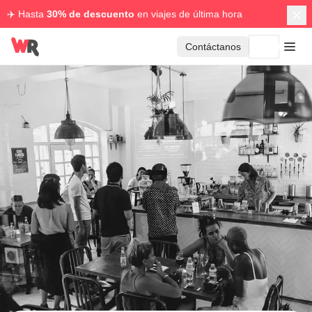
✈️ Hasta
30% de descuento
en viajes de última hora
Contáctanos