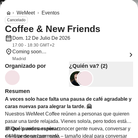
WeMeet
Eventos
Cancelado
Coffee & New Friends
Dom. 12 De Julio De 2026
17:00 - 18:30 GMT+2
Coming soon…
Madrid
Organizado por
¿Quién va? (2)
Resumen
A veces solo hace falta una pausa de café agradable y
caras nuevas para alegrar la tarde. 🤗
Nuestros WeMeet Coffee reúnen a personas que quieren
pasar una tarde relajada. Vienes solo/a, pero todos están
allí por la misma razón: conocer gente nueva, conversar y
💬
Qué puedes esperar:
disfrutar de un buen café.
• 4–8 personas por mesa – tamaño ideal para conversar