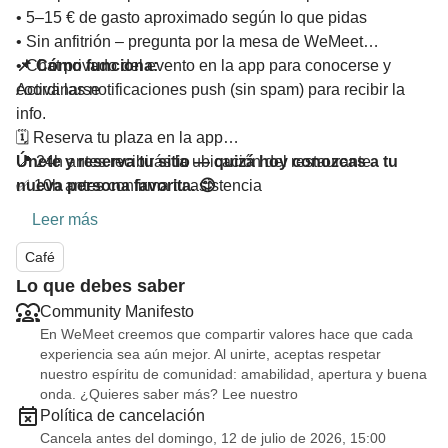
• 5–15 € de gasto aproximado según lo que pidas
• Sin anfitrión – pregunta por la mesa de WeMeet
• Chat privado del evento en la app para conocerse y
📌 Cómo funciona:
coordinarse
Activa las notificaciones push (sin spam) para recibir la
info.
🗓️ Reserva tu plaza en la app
📍 24h antes recibirás la ubicación del restaurante
Únete y reserva tu sitio — quizá hoy conozcas a tu
✅ 10h antes confirma tu asistencia
nueva persona favorita. 😊
‼️ El evento solo se realiza si al menos
3 personas
Leer más
confirman
⏰ 30 min antes se activa el check-in automático
Café
Lo que debes saber
Community Manifesto
En WeMeet creemos que compartir valores hace que cada
experiencia sea aún mejor. Al unirte, aceptas respetar
nuestro espíritu de comunidad: amabilidad, apertura y buena
onda. ¿Quieres saber más? Lee nuestro
Política de cancelación
Cancela antes del domingo, 12 de julio de 2026, 15:00