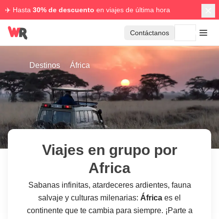
✈️ Hasta
30% de descuento
en viajes de última hora
Contáctanos
Destinos
África
Viajes en grupo por
Africa
Sabanas infinitas, atardeceres ardientes, fauna
salvaje y culturas milenarias:
África
es el
continente que te cambia para siempre. ¡Parte a