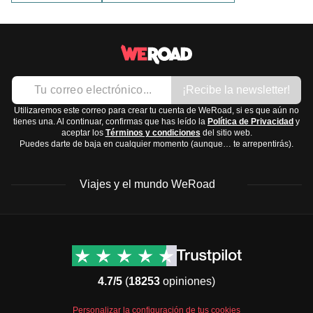
¡Recibe la newsletter!
Utilizaremos este correo para crear tu cuenta de WeRoad, si es que aún no
tienes una. Al continuar, confirmas que has leído la
Política de Privacidad
y
aceptar los
Términos y condiciones
del sitio web.
Puedes darte de baja en cualquier momento (aunque… te arrepentirás).
Viajes y el mundo WeRoad
Destinos
Info útil & Ayuda
América del Norte
Contacto
Latinoamérica
FAQs
4.7/5
(
18253
opiniones)
África
Términos y condiciones
Oriente Medio
Condiciones generales
Personalizar la configuración de tus cookies