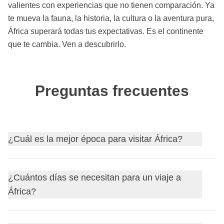
valientes con experiencias que no tienen comparación. Ya
te mueva la fauna, la historia, la cultura o la aventura pura,
África superará todas tus expectativas. Es el continente
que te cambia. Ven a descubrirlo.
Preguntas frecuentes
¿Cuál es la mejor época para visitar África?
Para los safaris en el este y el sur de África, la mejor
¿Cuántos días se necesitan para un viaje a
época es la
estación seca
, de mayo a octubre, cuando los
África?
animales se concentran cerca de las fuentes de agua.
El norte de África resulta más agradable en primavera y