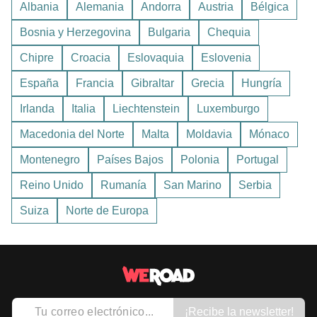
y alojamientos más asequibles.
Albania
Alemania
Andorra
Austria
Bélgica
una semana es espectacular.
Bosnia y Herzegovina
Bulgaria
Chequia
El pase
Interrail
es muy conveniente sobre todo para
menores de
28 años
y para quienes desean flexibilidad
Chipre
Croacia
Eslovaquia
Eslovenia
en varios países; los trenes nocturnos también están
España
Francia
Gibraltar
Grecia
Hungría
volviendo de moda en muchas rutas europeas.
Irlanda
Italia
Liechtenstein
Luxemburgo
Macedonia del Norte
Malta
Moldavia
Mónaco
Montenegro
Países Bajos
Polonia
Portugal
Reino Unido
Rumanía
San Marino
Serbia
Suiza
Norte de Europa
¡Recibe la newsletter!