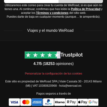
Utilizaremos este correo para crear tu cuenta de WeRoad, si es que aún no
tienes una. Al continuar, confirmas que has leído la
Política de Privacidad
y
aceptar los
Términos y condiciones
del sitio web.
Puedes darte de baja en cualquier momento (aunque… te arrepentirás).
Viajes y el mundo WeRoad
Destinos
Info útil & Ayuda
América del Norte
Contacto
Latinoamérica
FAQs
4.7/5
(
18253
opiniones)
África
Términos y condiciones
Oriente Medio
Condiciones generales
Personalizar la configuración de tus cookies
Asia
Política de cancelación
Este sitio es propiedad de WeRoad SPA | Viale Cassala 30 - 20143 Milano
Europa
Política de cookies
(MI) | VAT 10380820968 - hola@weroad.es
Norte de Europa
Política de privacidad
Pagos seguros a través de
España y Portugal
Security
Todos los destinos
Governance