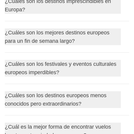
¿Cuáles son los destinos imprescindibles en
Europa?
Entre las paradas más populares están:
¿Cuáles son los mejores destinos europeos
para un fin de semana largo?
París
Roma
Barcelona
Ciudades como:
¿Cuáles son los festivales y eventos culturales
Ámsterdam
europeos imperdibles?
Barcelona
Praga
Lisboa
Las islas griegas
Budapest
Aunque joyas menos conocidas como
Eslovenia
o
Entre los más icónicos están:
¿Cuáles son los destinos europeos menos
Viena
Portugal
también ofrecen paisajes y experiencias
conocidos pero extraordinarios?
El
Carnaval de Venecia
Praga
auténticas.
El
Oktoberfest
de Múnich
Ámsterdam
Los
mercados navideños
de Estrasburgo y Viena
Son perfectas para un fin de semana de
3-4 días
gracias a
Entre las joyas ocultas destacan:
¿Cuál es la mejor forma de encontrar vuelos
El
Festival de Edimburgo
en agosto
la alta densidad de atracciones en el centro histórico.