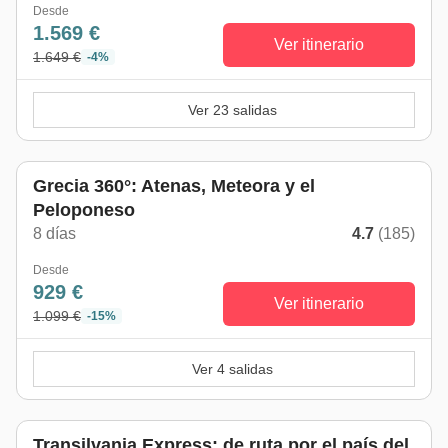
Desde
1.569 €
Ver itinerario
1.649 €
-4%
Ver 23 salidas
Grecia 360°: Atenas, Meteora y el
Peloponeso
8 días
4.7
(185)
Desde
929 €
Ver itinerario
1.099 €
-15%
Ver 4 salidas
Transilvania Express: de ruta por el país del