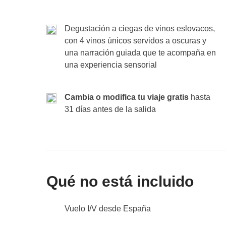
Incluido
: alojamiento,
walking tour de Bratislava co
WeRoad!
ciegas de vinos eslovacos
Fondo común
: chupitos de rakia, posibles transpor
Degustación a ciegas de vinos eslovacos,
No incluido:
comidas y bebidas donde no esté indi
Fondo común
: posibles transportes extra y/o activ
con 4 vinos únicos servidos a oscuras y
No incluido:
comidas y bebidas donde no esté indi
una narración guiada que te acompaña en
Fin de los servicios por parte de WeRoad. P.D. E
relación a lo publicado, por razones no previsi
una experiencia sensorial
(condiciones climáticas, vacaciones, huelgas, et
Cambia o modifica tu viaje gratis
hasta
31 días antes de la salida
Qué no está incluido
Vuelo I/V desde España