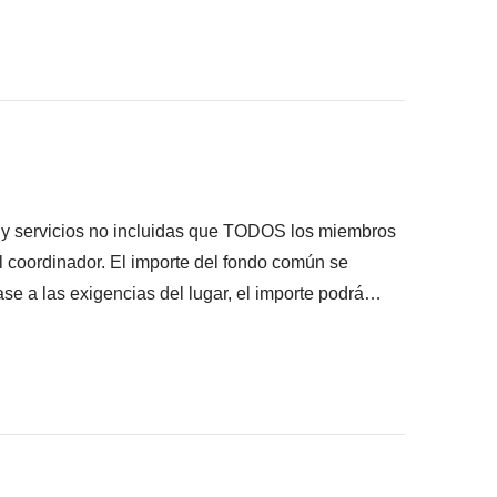
onsigas meter en la mochila
ué está incluido"
s y servicios no incluidas que TODOS los miembros
el coordinador. El importe del fondo común se
se a las exigencias del lugar, el importe podrá
lquier caso se devolverá el restante no utilizado.
pantes han acordado realizar, junto con la parte
s pagadas con el fondo común: son realizadas por
ros) y se aplican sus condiciones; WeRoad no
ilidad alguna