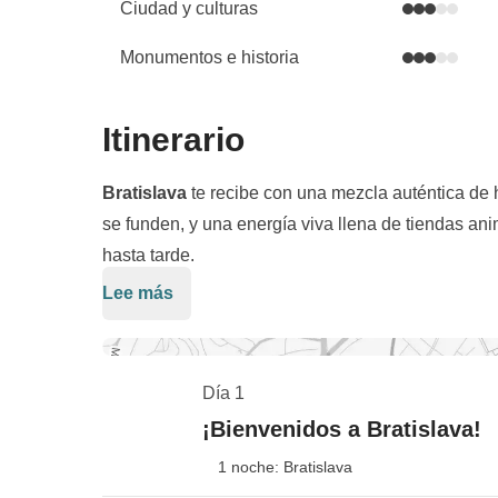
Ciudad y culturas
Monumentos e historia
Itinerario
Bratislava
te recibe con una mezcla auténtica de hi
se funden, y una energía viva llena de tiendas an
hasta tarde.
Lee más
Exploraremos la ciudad con un
city tour guiado
,
Bratislava (Bratislavský hrad)
. Descubrirás el v
pensada para realzar los otros sentidos: el staff t
Día 1
mientras lo tocas, lo hueles y lo saboreas. Por la
Entre museos, iglesias ortodoxas y teatros, las 
¡Bienvenidos a Bratislava!
para probar shots típicos como slivovica, borovič
música en vivo, perfectas para compartir momentos 
1 noche: Bratislava
la
cultura eslovaca
, a través de vinos y destilado