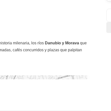
storia milenaria, los ríos
Danubio y Morava
que
imadas, cafés concurridos y plazas que palpitan
 que te lleva directo al corazón del
Castillo de
ino eslovaco con una
degustación a ciegas
,
e guiará paso a paso, contándote sobre el
vino
 noche haremos escala en un bar local del centro
noches se animan con restaurantes acogedores y
ka o Demänovka, brindando al puro estilo eslovaco.
auténticos. ¿Estás listo para vivir Bratislava? De
s, hasta un city tour inolvidable en el corazón de la