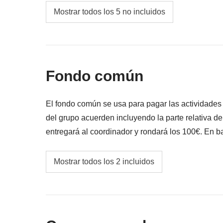
Comidas y bebidas donde no esté indicado
Mostrar todos los 5 no incluidos
Todos los extra que quieras comprar y que c
Todo lo que no se menciona en la sección "Q
Vuelo de ida y vuelta desde/hacia el destino
Fondo común
El fondo común se usa para pagar las actividade
del grupo acuerden incluyendo la parte relativa d
entregará al coordinador y rondará los 100€. En ba
variar y podría ser necesario incrementarlo, en cua
Fondo común del coordinador
Mostrar todos los 2 incluidos
Las actividades y extras que todos los partici
correspondiente del coordinador. Actividade
proveedores locales ajenos a WeRoad (terce
interviene en su gestión ni asume responsab