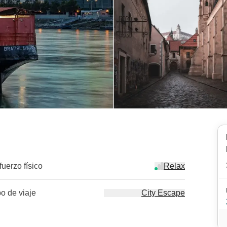
fuerzo físico
Relax
po de viaje
City Escape