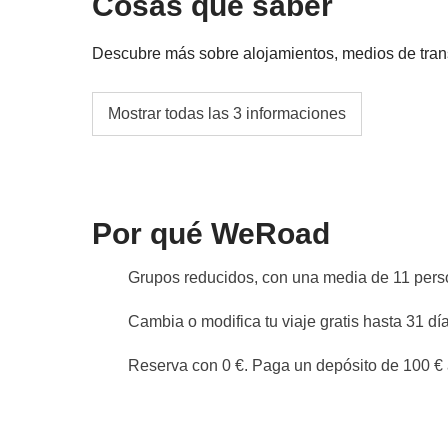
Cosas que saber
Descubre más sobre alojamientos, medios de transpo
Para garantizar la mejor experiencia posible,
Mostrar todas las 3 informaciones
pueden incluir hoteles, apartamentos u hostal
el nivel de confort ofrecido.Las habitaciones 
mixtas, y las camas disponibles podrán varia
francés (más pequeñas que una cama matrimon
Por qué WeRoad
Los baños podrán ser privados o compartido
tipología del alojamiento puede variar en fun
Grupos reducidos, con una media de 11 per
en el destino.Todos los alojamientos serán 
Cambia o modifica tu viaje gratis hasta 31 día
entorno acogedor, seguro y coherente con el 
el participante ha sido debidamente informad
Reserva con 0 €. Paga un depósito de 100 € a
alojamiento.
En caso de que uno o más servicios no estén 