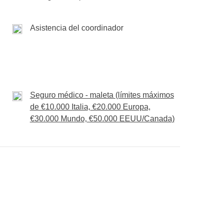
n guía local en inglés o español, degustación a
tes extra y/o actividades adicionales.
Asistencia del coordinador
cado.
idades adicionales.
cado.
l programa del tour puede sufrir variaciones en
bles y ajenas a la voluntad de WeRoad
c.)
Seguro médico - maleta (límites máximos
de €10.000 Italia, €20.000 Europa,
€30.000 Mundo, €50.000 EEUU/Canada)