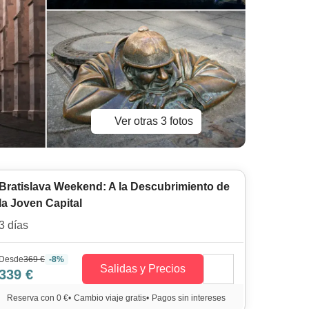
Ver otras 3 fotos
Bratislava Weekend: A la Descubrimiento de
la Joven Capital
3 días
Desde
369 €
-8%
Salidas y Precios
339 €
Reserva con 0 €
•
Cambio viaje gratis
•
Pagos sin intereses