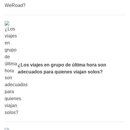
Funcionan igual que todos los demás viajes de WeRoad,
con una pequeña diferencia: la salida es inminente, a
menudo en 2-4 semanas. El viaje ya está estructurado,
con itinerario, alojamientos y coordinador incluidos. Tú
reservas, haces la maleta y te vas. Fin.
¿Los viajes en grupo de última hora son
adecuados para quienes viajan solos?
¡Absolutamente sí! De hecho, las escapadas de última