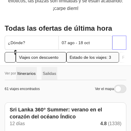
exóticos, las plazas son limitadas y se están acabando:
¡carpe diem!
Todas las ofertas de última hora
¿Dónde?
07 ago - 18 oct
4
Viajes con descuento
Estado de los viajes: 3
Fran
Itinerarios
Salidas
Ver por
61 viajes encontrados
Ver el mapa
De mayo a octubre
Sri Lanka 360° Summer: verano en el
corazón del océano Índico
12 días
4.8
(1338)