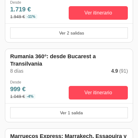
Desde
1.719 €
Ver itinerario
1.949 €
-11%
Ver 2 salidas
Rumania 360°: desde Bucarest a
Transilvania
8 días
4.9
(91)
Desde
999 €
Ver itinerario
1.049 €
-4%
Ver 1 salida
Marruecos Express: Marrakech, Essaouira y