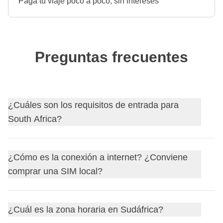
Paga tu viaje poco a poco, sin intereses
Preguntas frecuentes
¿Cuáles son los requisitos de entrada para
South Africa?
Descubre
los requisitos de entrada para South Africa
y,
¿Cómo es la conexión a internet? ¿Conviene
si es necesario, solicita tu visa a través de nuestro socio
comprar una SIM local?
Sherpa.
Antes de partir, recuerda siempre consultar el sitio web
oficial de tu país de origen para actualizaciones sobre los
¿Cuál es la zona horaria en Sudáfrica?
requisitos de entrada para South Africa: ¡no querrás