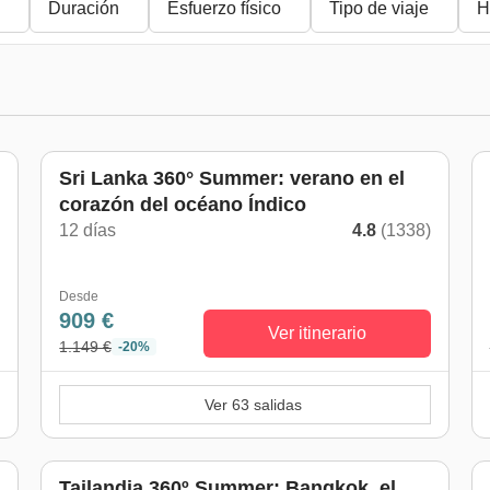
Duración
Esfuerzo físico
Tipo de viaje
H
De mayo a octubre
Sri Lanka 360° Summer: verano en el
corazón del océano Índico
12 días
4.8
(1338)
)
Desde
909 €
Ver itinerario
1.149 €
-20%
Ver 63 salidas
De mayo a octubre
Tailandia 360º Summer: Bangkok, el