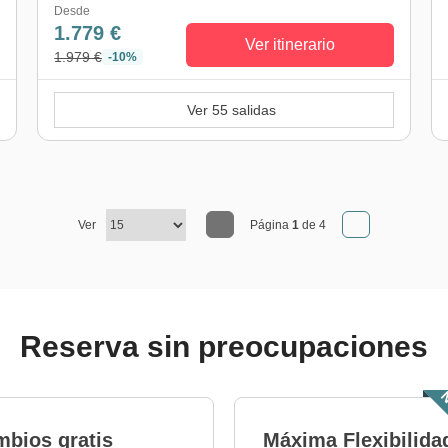
Desde
1.779 €
Ver itinerario
1.979 €
-10%
Ver 55 salidas
Ver
Página
1
de 4
Reserva sin preocupaciones
N
bios gratis
Máxima Flexibilida