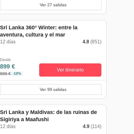
Ver 27 salidas
De octubre a mayo
Sri Lanka 360° Winter: entre la
aventura, cultura y el mar
12 días
4.8
(851)
Desde
899 €
Ver itinerario
999 €
-10%
Ver 99 salidas
Sri Lanka y Maldivas: de las ruinas de
Sigiriya a Maafushi
12 días
4.9
(114)