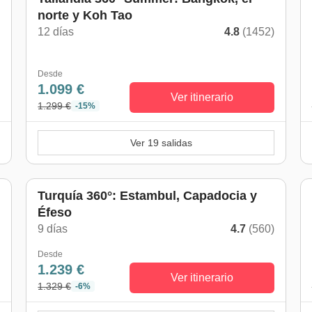
norte y Koh Tao
12 días
4.8
(1452)
)
Desde
1.099 €
Ver itinerario
1.299 €
-15%
Ver 19 salidas
Turquía 360°: Estambul, Capadocia y
Éfeso
)
9 días
4.7
(560)
Desde
1.239 €
Ver itinerario
1.329 €
-6%