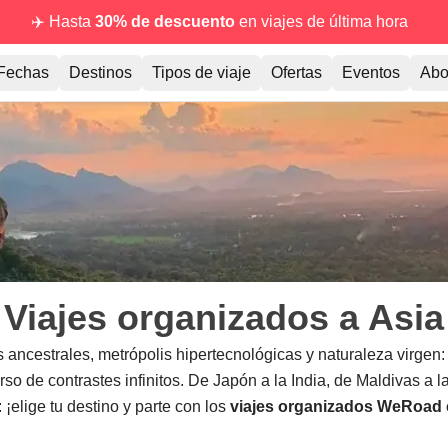
✈️ Hasta
30% de descuento
en viajes de última hora
Fechas
Destinos
Tipos de viaje
Ofertas
Eventos
Abo
Viajes organizados a Asia
 ancestrales, metrópolis hipertecnológicas y naturaleza virgen
rso de contrastes infinitos. De Japón a la India, de Maldivas a l
 ¡elige tu destino y parte con los
viajes organizados WeRoad 