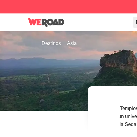
Destinos
Asia
Templos
un unive
la Seda: