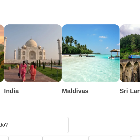
India
Maldivas
Sri La
do?