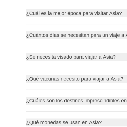
¿Cuál es la mejor época para visitar Asia?
El
otoño
(octubre-noviembre) y la
primavera
(marz
¿Cuántos días se necesitan para un viaje a 
subcontinente indio.
Con
10-15 días
es suficiente para descubrir un so
¿Se necesita visado para viajar a Asia?
debido a las grandes distancias.
Los requisitos varían mucho según el país: algun
¿Qué vacunas necesito para viajar a Asia?
que otros exigen un
visado electrónico
o
visado 
Conviene verificar siempre los requisitos específic
No hay vacunas obligatorias específicas para la m
¿Cuáles son los destinos imprescindibles en
La
hepatitis A y B
El
tifus
Entre los más populares están:
¿Qué monedas se usan en Asia?
En algunas zonas rurales del sudeste asiático 