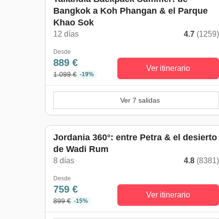
Bangkok a Koh Phangan & el Parque
Khao Sok
12 días
4.7
(1259
Desde
889 €
Ver itinerario
1.099 €
-19%
Ver 7 salidas
Jordania 360°: entre Petra & el desierto
de Wadi Rum
8 días
4.8
(8381
Desde
759 €
Ver itinerario
899 €
-15%