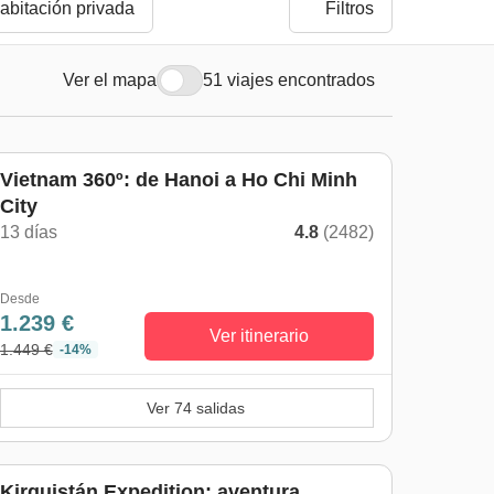
abitación privada
Filtros
Ver el mapa
51 viajes encontrados
Vietnam 360º: de Hanoi a Ho Chi Minh
City
13 días
4.8
(2482)
Desde
1.239 €
Ver itinerario
1.449 €
-14%
Ver 74 salidas
Kirguistán Expedition: aventura