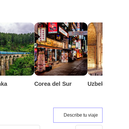
nka
Corea del Sur
Uzbekistán
Describe tu viaje