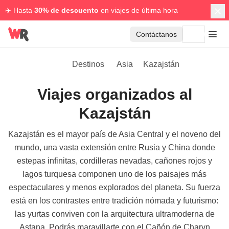
✈️ Hasta
30% de descuento
en viajes de última hora
Contáctanos
Destinos
Asia
Kazajstán
Viajes organizados al
Kazajstán
Kazajstán es el mayor país de Asia Central y el noveno del
mundo, una vasta extensión entre Rusia y China donde
estepas infinitas, cordilleras nevadas, cañones rojos y
lagos turquesa componen uno de los paisajes más
espectaculares y menos explorados del planeta. Su fuerza
está en los contrastes entre tradición nómada y futurismo:
las yurtas conviven con la arquitectura ultramoderna de
Astana. Podrás maravillarte con el Cañón de Charyn