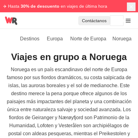
✈️ Hasta
30% de descuento
en viajes de última hora
Contáctanos
Destinos
Europa
Norte de Europa
Noruega
Viajes en grupo a Noruega
Noruega es un país escandinavo del norte de Europa
famoso por sus fiordos dramáticos, su costa salpicada de
islas, las auroras boreales y el sol de medianoche. Este
destino merece la pena porque ofrece algunos de los
paisajes más impactantes del planeta y una combinación
única entre naturaleza salvaje y sociedad avanzada. Los
fiordos de Geiranger y Nærøyfjord son Patrimonio de la
Humanidad, Lofoten y Vesterålen son archipiélagos de
postal con aldeas pesqueras, mientras el Preikestolen y