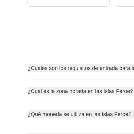
¿Cuáles son los requisitos de entrada para l
Descubre
los requisitos de entrada para las Isl
¿Cuál es la zona horaria en las Islas Feroe?
Antes de partir, recuerda siempre consultar el siti
querrás quedarte en casa por un problema burocrá
Las
Islas Feroe
están en la zona horaria de
Europ
¿Qué moneda se utiliza en las Islas Feroe?
detrás de
España peninsular
. Así que si son las