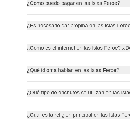
La moneda que se utiliza en las
Islas Feroe
es la
¿Cómo puedo pagar en las Islas Feroe?
aproximadamente
1 euro a 7,45 coronas feroes
Las
tarjetas de crédito y débito
son ampliamente 
¿Es necesario dar propina en las Islas Fero
llevar algo de
efectivo
para pequeños comercios o
principales localidades.
En las
Islas Feroe
, no es obligatorio dar propina,
¿Cómo es el internet en las Islas Feroe? ¿D
servicio ha sido
excepcional
, puedes dejar una p
es apreciado.
En las Islas Feroe, el
internet
es bastante bueno 
¿Qué idioma hablan en las Islas Feroe?
conectado, te recomendamos comprar una
tarjeta
local, tendrás acceso a
datos móviles
con buena c
En las Islas Feroe, se habla el
feroés
, que es el 
¿Qué tipo de enchufes se utilizan en las Isl
o usar:
Hallo
(Hola)
En las Islas Feroe se utilizan enchufes de tipo
C
¿Cuál es la religión principal en las Islas Fe
Takk fyri
(Gracias)
necesitarás un adaptador para tus dispositivos.
Hvat eitur tú?
(¿Cómo te llamas?)