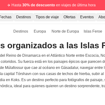
✈️ Hasta
30% de descuento
en viajes de última hora
Fechas
Destinos
Tipos de viaje
Ofertas
Eventos
Abo
Destinos
Europa
Norte de Europa
Islas Feroe
es organizados a las Islas 
del Reino de Dinamarca en el Atlántico Norte entre Escocia, Nor
 coloridos. Su fuerza está en los paisajes épicos que parecen 
 de Múlafossur que cae al océano en Gásadalur, navegar entre l
capital Tórshavn con sus casas de techos de hierba, subir al far
ia en Koks. Es un destino perfecto para fotógrafos de paisaje, s
órdica, ideal para quienes quieren un destino sorprendente, tr