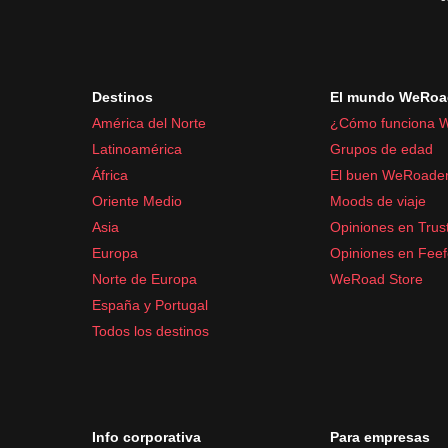
Cámara o smartphone para fotos
Artículos de aseo y medicación:
Protector solar
Destinos
El mundo WeRoa
Bálsamo labial
América del Norte
¿Cómo funciona 
Medicación para mareos
Latinoamérica
Grupos de edad
Analgésicos comunes como ibuprofeno o par
África
El buen WeRoade
Oriente Medio
Moods de viaje
Asia
Opiniones en Trust
Europa
Opiniones en Fee
Norte de Europa
WeRoad Store
España y Portugal
Todos los destinos
Info corporativa
Para empresas