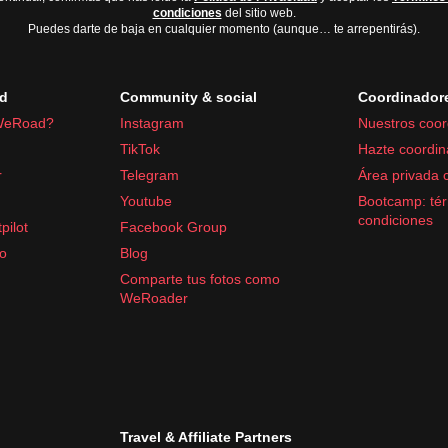
condiciones
del sitio web.
Puedes darte de baja en cualquier momento (aunque… te arrepentirás).
d
Community & social
Coordinador
WeRoad?
Instagram
Nuestros coor
TikTok
Hazte coordin
acetamol
r
Telegram
Área privada 
Youtube
Bootcamp: tér
condiciones
pilot
Facebook Group
fo
Blog
Comparte tus fotos como
WeRoader
Travel & Affiliate Partners