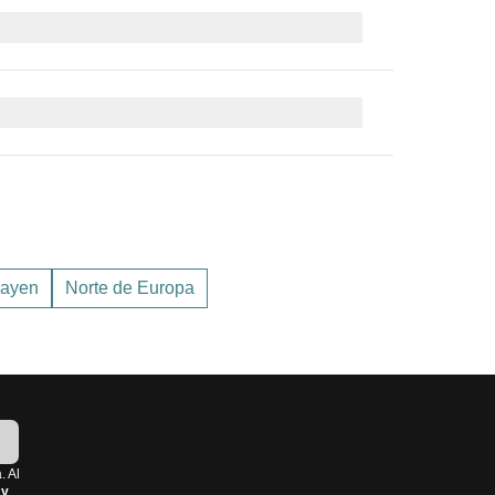
os específicos de vestimenta relacionados con la
as festividades religiosas, se celebra la
Navidad
y
 de cosas que deberías llevar en tu mochila:
uí te dejo un resumen:
C en invierno y 13°C en verano.
Mayen
Norte de Europa
s y hay menos lluvia.
!
. Al
 y