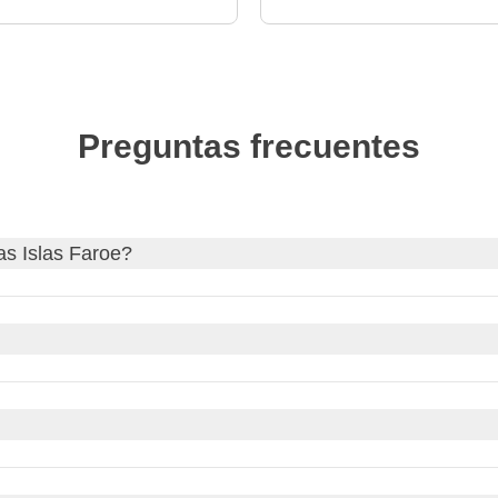
Preguntas frecuentes
as Islas Faroe?
as Faroe
y, si es necesario, solicita tu visa a través de nuestro 
o web oficial de tu país de origen para actualizaciones sobre los 
tico! Aquí te dejamos el
enlace oficial español, MAEC
.
a Occidental
(WET, por sus siglas en inglés). No utilizan el h
 12 del mediodía en España, en las Islas Feroe serán las 11 de 