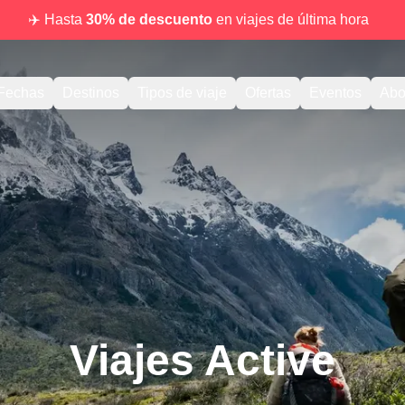
✈️ Hasta
30% de descuento
en viajes de última hora
Fechas
Destinos
Tipos de viaje
Ofertas
Eventos
Abo
Viajes Active