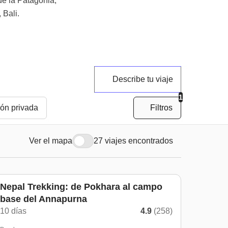
de la Patagonia,
 Bali.
Describe tu viaje
1
ión privada
Filtros
Ver el mapa
27 viajes encontrados
Nepal Trekking: de Pokhara al campo
base del Annapurna
10 días
4.9
(258)