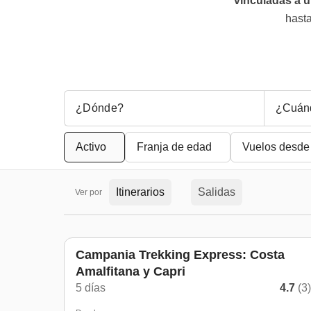
vinculadas a u
hasta
¿Cuán
Activo
Franja de edad
Vuelos desde
Itinerarios
Salidas
Ver por
Campania Trekking Express: Costa
Amalfitana y Capri
5 días
4.7
(3