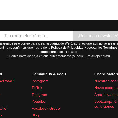
¡Recibe la newsletter
lizaremos este correo para crear tu cuenta de WeRoad, si es que aún no tienes una
ontinuar, confirmas que has leído la
Política de Privacidad
y aceptar los
Términos
condiciones
del sitio web.
Puedes darte de baja en cualquier momento (aunque… te arrepentirás).
d
Community & social
Coordinador
WeRoad?
Instagram
Nuestros coor
TikTok
Hazte coordin
r
Telegram
Área privada 
Youtube
Bootcamp: tér
condiciones
pilot
Facebook Group
fo
Blog