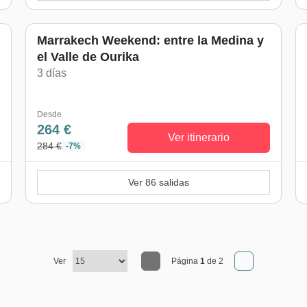
Marrakech Weekend: entre la Medina y
el Valle de Ourika
3 días
)
Desde
264 €
Ver itinerario
284 €
-7%
Ver 86 salidas
Ver
Página
1
de 2