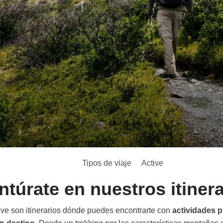
Tipos de viaje
Active
ntúrate en nuestros itinera
ive son itinerarios dónde puedes encontrarte con
actividades 