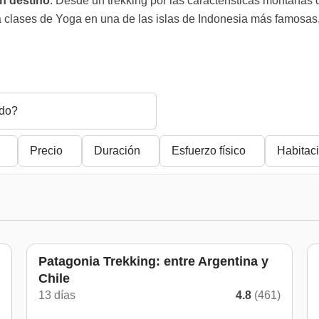
n destino
. Desde un trekking por las características montañas 
 clases de Yoga en una de las islas de Indonesia más famosas,
do?
Precio
Duración
Esfuerzo físico
Habitac
Patagonia Trekking: entre Argentina y
Chile
)
13 días
4.8
(461)