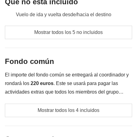
Qué no está incluido
Vuelo de ida y vuelta desde/hacia el destino
Jordan Pass (que garantiza la entrada a todos los
Mostrar todos los 5 no incluidos
puntos de interés del viaje, incluida la visita a Petra)
Comidas y bebidas no especificadas
Fondo común
Todos los extras que quieras comprar y que consigas
meter en la mochila
El importe del fondo común se entregará al coordinador y
Todo lo que no se menciona en la sección "Qué está
rondará los
220
euros
. Este se usará para pagar las
incluido"
actividades extras que todos los miembros del grupo
acuerden realizar aparte de los servicios incluidos en el
Guía local
viaje. Por eso, el importe podrá variar y podría ser
Mostrar todos los 4 incluidos
necesario incrementarlo. En cualquier caso se devolverá
Fondo común del coordinador
la diferencia no utilizada.
Propinas para todos los proveedores de servicios