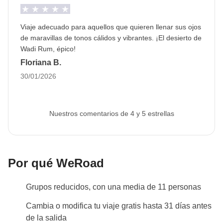
horarios de apertura de los lugares públicos. El pack
lunch se convertirá en nuestro mejor amigo y durante
Viaje adecuado para aquellos que quieren llenar sus ojos
el día podremos comer en zonas privadas. Ser
de maravillas de tonos cálidos y vibrantes. ¡El desierto de
WeRoader también significa respetar tradiciones
Wadi Rum, épico!
locales como esta, ¡será una oportunidad para
Floriana B.
conocerlas aún más de cerca!
30/01/2026
Info sobre habitaciones privadas
Ver todos los detalles
Nuestros comentarios de 4 y 5 estrellas
Por qué WeRoad
Grupos reducidos, con una media de 11 personas
Cambia o modifica tu viaje gratis hasta 31 días antes
de la salida