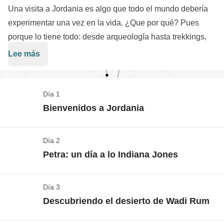
Una visita a Jordania es algo que todo el mundo debería
experimentar una vez en la vida. ¿Que por qué? Pues
porque lo tiene todo: desde arqueología hasta trekkings,
pasando por excursiones, arquitectura, historia, desierto,
Lee más
¡y hasta alguna que otra pausa de relax! Además, si tu
problema es la falta de tiempo, este es el viaje que
estabas buscando: ¡5 días superintensos llenos de
Día 1
experiencias inolvidables! Este es un país que consigue
Bienvenidos a Jordania
dejar huella en tan solo unos días.
Día 2
Check-in
Petra: un día a lo Indiana Jones
Ver el mapa
Los vuelos ida/vuelta hasta Jordania no están
Día 3
Petra
incluidos en la tarifa del viaje, de este modo podrás
Descubriendo el desierto de Wadi Rum
decidir desde dónde salir, a qué hora y con qué
Ver el mapa
compañía aérea prefieres volar. ¡Lo hacemos así para