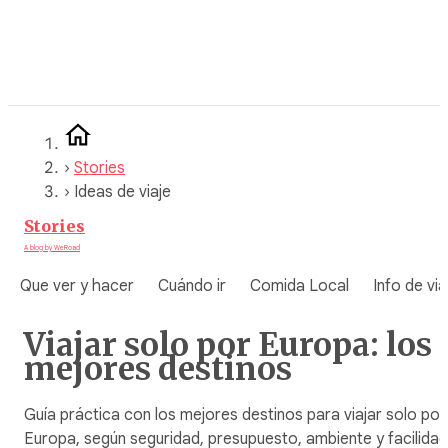
Saltar
al
contenido
›
Stories
›
Ideas de viaje
Stories
A blog by WeRoad
Que ver y hacer
Cuándo ir
Comida Local
Info de via
Viajar solo por Europa: los
mejores destinos
Guía práctica con los mejores destinos para viajar solo por
Europa, según seguridad, presupuesto, ambiente y facilidad