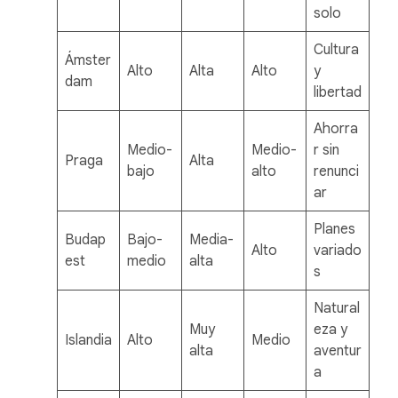
solo
Cultura
Ámster
Alto
Alta
Alto
y
dam
libertad
Ahorra
Medio-
Medio-
r sin
Praga
Alta
bajo
alto
renunci
ar
Planes
Budap
Bajo-
Media-
Alto
variado
est
medio
alta
s
Natural
Muy
eza y
Islandia
Alto
Medio
alta
aventur
a