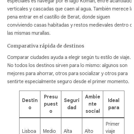
especiales es navegar por el lago Koman, entre acantilado
verticales y cascadas que caen al agua. También merece la
pena entrar en el castillo de Berat, donde siguen
conviviendo casas habitadas y restos medievales dentro d
las mismas murallas.
Comparativa rápida de destinos
Comparar ciudades ayuda a elegir según tu estilo de viaje.
No todos los destinos sirven para lo mismo: algunos son
mejores para ahorrar, otros para socializar y otros para
sentirte especialmente seguro desde el primer momento.
Presu
Ambie
Destin
Seguri
Ideal
puest
nte
o
dad
para
o
social
Primer
Lisboa
Medio
Alta
Alto
viaje