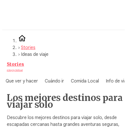
Saltar
al
contenido
›
Stories
›
Ideas de viaje
Stories
A blog by WeRoad
Que ver y hacer
Cuándo ir
Comida Local
Info de via
Los mejores destinos para
viajar solo
Descubre los mejores destinos para viajar solo, desde
escapadas cercanas hasta grandes aventuras seguras,