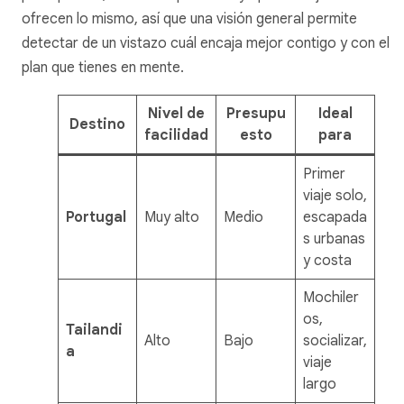
ofrecen lo mismo, así que una visión general permite
detectar de un vistazo cuál encaja mejor contigo y con el
plan que tienes en mente.
Nivel de
Presupu
Ideal
Destino
facilidad
esto
para
Primer
viaje solo,
Portugal
Muy alto
Medio
escapada
s urbanas
y costa
Mochiler
os,
Tailandi
Alto
Bajo
socializar,
a
viaje
largo