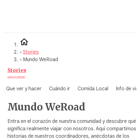
Saltar
al
contenido
›
Stories
›
Mundo WeRoad
Stories
A blog by WeRoad
Que ver y hacer
Cuándo ir
Comida Local
Info de via
Mundo WeRoad
Entra en el corazón de nuestra comunidad y descubre qué
significa realmente viajar con nosotros. Aquí compartimos
historias de nuestros coordinadores, anécdotas de los