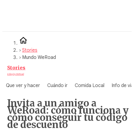
Saltar
al
contenido
›
Stories
›
Mundo WeRoad
Stories
A blog by WeRoad
Que ver y hacer
Cuándo ir
Comida Local
Info de via
Invita a un amigo a
WeRoad: cómo funciona y
cómo conseguir tu código
de descuento