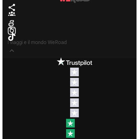
I viaggi e il mondo WeRoad
Destinos
Info útil & Ayuda
América del
Contacto
Norte
FAQs
Latinoamérica
Términos y
África
condiciones
Oriente
Condiciones
Medio
generales
Asia
Política de