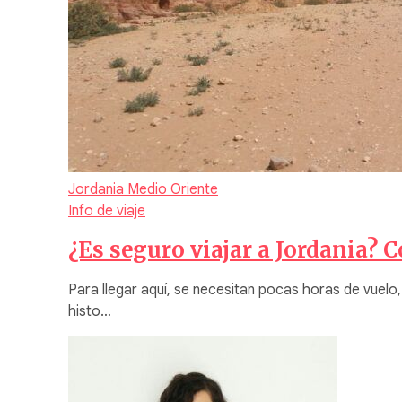
Jordania
Medio Oriente
Info de viaje
¿Es seguro viajar a Jordania? 
Para llegar aquí, se necesitan pocas horas de vuelo
histo…