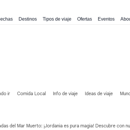
echas
Destinos
Tipos de viaje
Ofertas
Eventos
Abo
do ir
Comida Local
Info de viaje
Ideas de viaje
Mun
ladas del Mar Muerto: ¡Jordania es pura magia! Descubre con nu