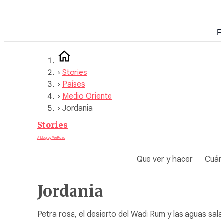
Saltar
al
F
contenido
›
Stories
›
Países
›
Medio Oriente
›
Jordania
Stories
A blog by WeRoad
Que ver y hacer
Cuán
Jordania
Petra rosa, el desierto del Wadi Rum y las aguas sa