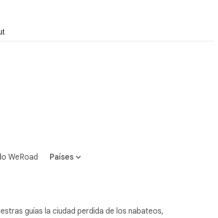
ut
do WeRoad
Países
estras guías la ciudad perdida de los nabateos,