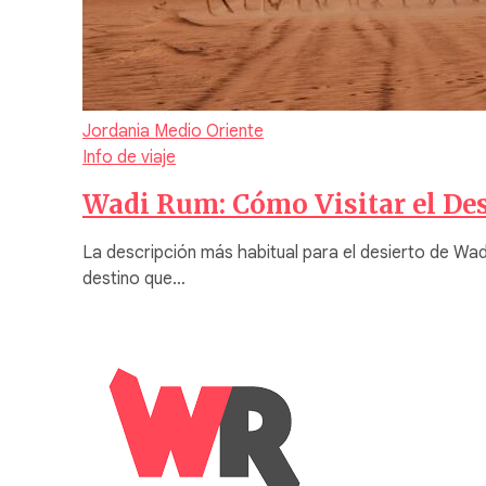
Jordania
Medio Oriente
Info de viaje
Wadi Rum: Cómo Visitar el Des
La descripción más habitual para el desierto de Wad
destino que…