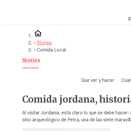
Saltar
al
F
contenido
›
Stories
›
Comida Local
Stories
A blog by WeRoad
Que ver y hacer
Cuán
Comida jordana, historia
Al visitar Jordania, está claro lo que se debe hacer: 
sitio arqueológico de Petra, una de las siete marav