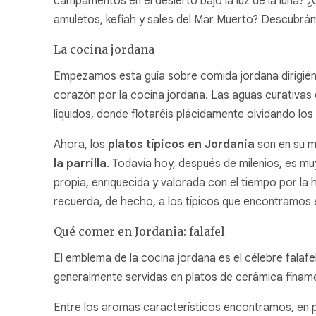
campamentos en el desierto bajo la luz de la luna? 
amuletos, kefiah y sales del Mar Muerto? Descubrá
La cocina jordana
Empezamos esta guía sobre comida jordana dirigié
corazón por la cocina jordana. Las aguas curativas 
líquidos, donde flotaréis plácidamente olvidando los 
Ahora, los
platos típicos en Jordania
son en su m
la parrilla
. Todavía hoy, después de milenios, es mu
propia, enriquecida y valorada con el tiempo por la
recuerda, de hecho, a los típicos que encontramos en
Qué comer en Jordania: falafel
El emblema de la cocina jordana es el célebre falafel
generalmente servidas en platos de cerámica finam
Entre los aromas característicos encontramos, en prim