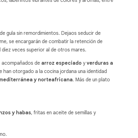
cos, laberintos vibrantes de colores y aromas, entre
 gula sin remordimientos. Dejaos seducir de
irme, se encargarán de combatir la retención de
d diez veces superior al de otros mares.
, acompañados de
arroz especiado
y
verduras a
ue han otorgado a la cocina jordana una identidad
 mediterránea y norteafricana
. Más de un plato
nzos y habas
, fritas en aceite de semillas y
ino.