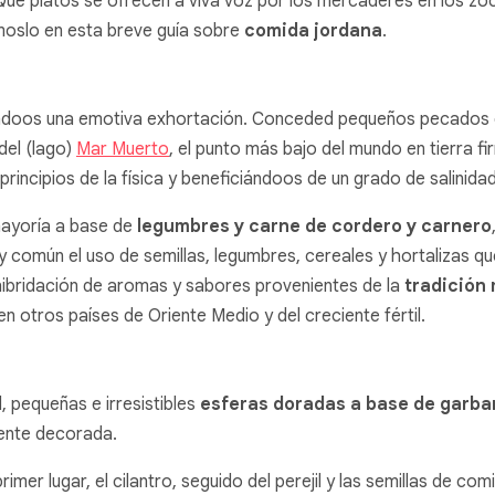
¿Qué platos se ofrecen a viva voz por los mercaderes en los zo
moslo en esta breve guía sobre
comida jordana
.
ndoos una emotiva exhortación. Conceded pequeños pecados de
del (lago)
Mar Muerto
, el punto más bajo del mundo en tierra f
principios de la física y beneficiándoos de un grado de salinida
ayoría a base de
legumbres y carne de cordero y carnero
y común el uso de semillas, legumbres, cereales y hortalizas q
 hibridación de aromas y sabores provenientes de la
tradición
 otros países de Oriente Medio y del creciente fértil.
, pequeñas e irresistibles
esferas doradas a base de garba
ente decorada.
er lugar, el cilantro, seguido del perejil y las semillas de com